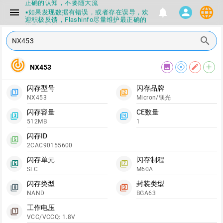
正确的认知，不要随大流
language
menu
notifications
person
▪如果发现数据有错误，或者存在误导，欢
迎积极反馈，Flashinfo尽量维护最正确的
指导性数据
▪Flashinfo APP更新技术规格和量产工具标
search
签啦，使用更加丝滑，快点击下载吧
▪兄弟们没事不要乱下载量产工具，过分了
下载服务会暂停一段时间才能恢复
track_changes
image
filter_tilt_shift
edit
add
NX453
▪Flashinfo提供的所有数据仅供参考，DIY
本来就有不确定性，任何第三方工具提供的
数据都不要100%相信，包括量产工具都不
闪存型号
闪存品牌
一定可信的，因为数据都可以改，一定要有
filter_1
filter_2
NX453
Micron/镁光
正确的认知，不要随大流
▪如果发现数据有错误，或者存在误导，欢
闪存容量
CE数量
filter_3
filter_4
迎积极反馈，Flashinfo尽量维护最正确的
512MB
1
指导性数据
▪Flashinfo APP更新技术规格和量产工具标
闪存ID
filter_5
签啦，使用更加丝滑，快点击下载吧
2CAC90155600
闪存单元
闪存制程
filter_6
filter_7
SLC
M60A
闪存类型
封装类型
filter_8
filter_9
NAND
BGA63
工作电压
filter_1
VCC/VCCQ: 1.8V