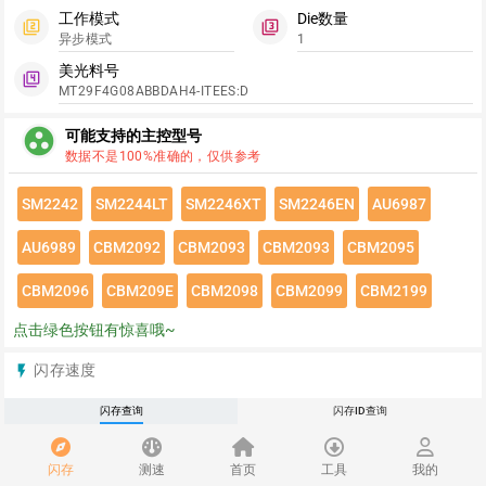
工作模式
Die数量
filter_2
filter_3
异步模式
1
美光料号
filter_4
MT29F4G08ABBDAH4-ITEES:D
group_work
可能支持的主控型号
数据不是100%准确的，仅供参考
SM2242
SM2244LT
SM2246XT
SM2246EN
AU6987
AU6989
CBM2092
CBM2093
CBM2093
CBM2095
CBM2096
CBM209E
CBM2098
CBM2099
CBM2199
点击绿色按钮有惊喜哦~
闪存速度
flash_on
请登录查看该闪存速度详情
闪存查询
闪存ID查询
推荐
redeem
闪存
测速
首页
工具
我的