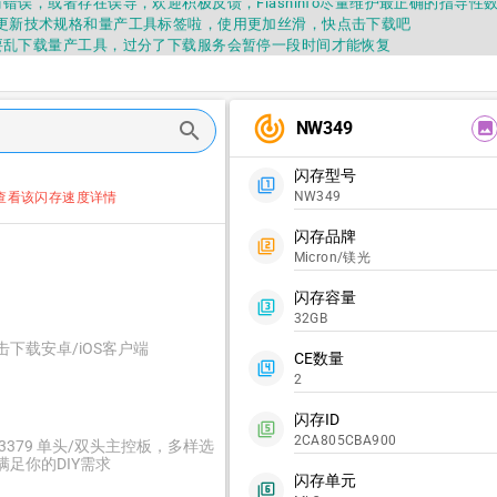
错误，或者存在误导，欢迎积极反馈，Flashinfo尽量维护最正确的指导性
fo APP更新技术规格和量产工具标签啦，使用更加丝滑，快点击下载吧
要乱下载量产工具，过分了下载服务会暂停一段时间才能恢复
fo提供的所有数据仅供参考，DIY本来就有不确定性，任何第三方工具提供的数据
因为数据都可以改，一定要有正确的认知，不要随大流
错误，或者存在误导，欢迎积极反馈，Flashinfo尽量维护最正确的指导性
track_changes
fo APP更新技术规格和量产工具标签啦，使用更加丝滑，快点击下载吧
NW349
search
image
闪存型号
filter_1
NW349
查看该闪存速度详情
闪存品牌
filter_2
Micron/镁光
闪存容量
filter_3
32GB
击下载安卓/iOS客户端
CE数量
filter_4
2
闪存ID
filter_5
2CA805CBA900
C3379 单头/双头主控板，多样选
满足你的DIY需求
闪存单元
filter_6