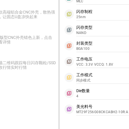
MLC
闪存制程
款高端铝合金CNC外壳，散热强
filter_7
，让固态U盘凉快起来
25nm
闪存类型
filter_8
NAND
2版型CNC外壳锖色上新，点击
看详情
封装类型
filter_9
BGA100
工作电压
filter_1
描二维码跟踪每日闪存颗粒/SSD
VCC: 3.3V VCCQ: 1.8V
收行情实时行情
工作模式
filter_2
同步模式
Die数量
filter_3
4
美光料号
filter_4
MT29F256G08CKCABH2-10R:A