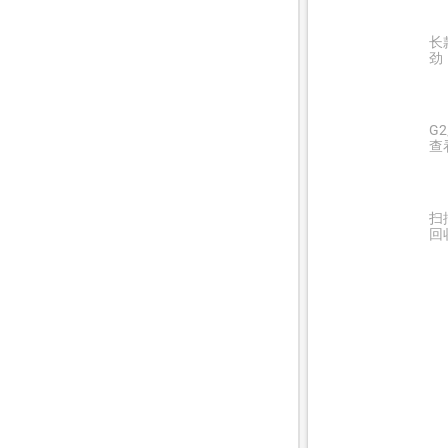
长
劲
G
查
扫
回