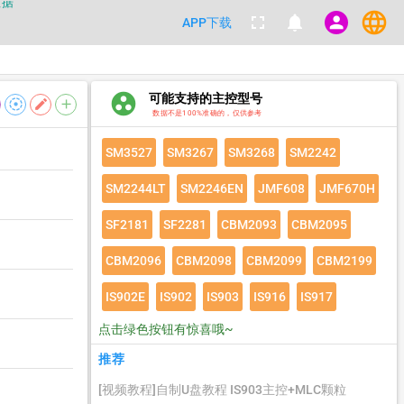
数据
language
fullscreen
notifications
person
APP下载
都不要100%相信，包括量产工具都
数据
group_work
可能支持的主控型号
filter_tilt_shift
edit
add
数据不是100%准确的，仅供参考
SM3527
SM3267
SM3268
SM2242
SM2244LT
SM2246EN
JMF608
JMF670H
SF2181
SF2281
CBM2093
CBM2095
CBM2096
CBM2098
CBM2099
CBM2199
IS902E
IS902
IS903
IS916
IS917
点击绿色按钮有惊喜哦~
推荐
[视频教程]自制U盘教程 IS903主控+MLC颗粒