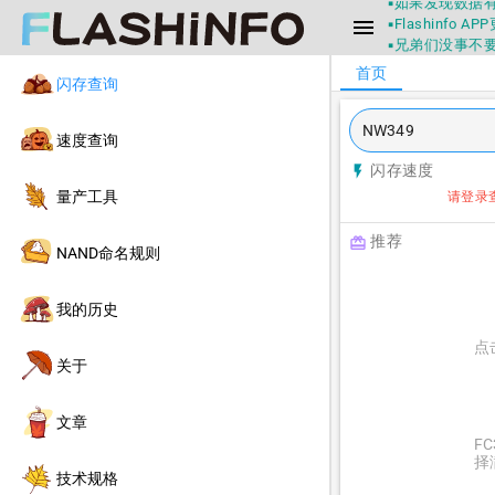
▪如果发现数据有
▪Flashin
menu
▪兄弟们没事不
▪Flashin
首页
不一定可信的，
闪存查询
▪如果发现数据有
▪Flashin
速度查询
闪存速度
flash_on
量产工具
请登录
推荐
redeem
NAND命名规则
我的历史
点
关于
文章
F
择
技术规格