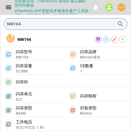
迎积极反馈，Flashinfo尽量维护最正确的
language
指导性数据
menu
notifications
person
▪Flashinfo APP更新技术规格和量产工具标
签啦，使用更加丝滑，快点击下载吧
▪兄弟们没事不要乱下载量产工具，过分了
search
下载服务会暂停一段时间才能恢复
▪Flashinfo提供的所有数据仅供参考，DIY
本来就有不确定性，任何第三方工具提供的
track_changes
数据都不要100%相信，包括量产工具都不
image
filter_tilt_shift
edit
add
NW194
一定可信的，因为数据都可以改，一定要有
正确的认知，不要随大流
闪存型号
闪存品牌
▪如果发现数据有错误，或者存在误导，欢
filter_1
filter_2
NW194
Micron/镁光
迎积极反馈，Flashinfo尽量维护最正确的
指导性数据
闪存容量
CE数量
▪Flashinfo APP更新技术规格和量产工具标
filter_3
filter_4
512MB
1
签啦，使用更加丝滑，快点击下载吧
闪存ID
filter_5
闪存单元
闪存制程
filter_6
filter_7
SLC
闪存类型
封装类型
filter_8
filter_9
NAND
BGA63
工作电压
filter_1
VCC/VCCQ: 1.8V