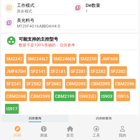
工作模式
Die数量
filter_2
filter_3
异步模式
1
美光料号
filter_4
MT29F4G16ABBDAH4:D
group_work
可能支持的主控型号
数据不是100%准确的，仅供参考
SM2242
SM2244LT
SM2246EN
SM2250
JMF608
JMF670H
SF2141
SF2181
SF2281
SF2282
SF2382
SF2241
SF2582
SF2682
CBM2093
CBM2095
CBM2096
CBM2098
CBM2099
CBM2199
IS902(E)
IS903
IS916
IS917
闪存查询
闪存ID查询
点击绿色按钮有惊喜哦~
闪存速度
flash_on
闪存
测速
首页
工具
我的