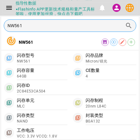
指导性数据
language
menu
notifications
person
▪Flashinfo APP更新技术规格和量产工具标
签啦，使用更加丝滑，快点击下载吧
▪兄弟们没事不要乱下载量产工具，过分了
下载服务会暂停一段时间才能恢复
search
▪Flashinfo提供的所有数据仅供参考，DIY
本来就有不确定性，任何第三方工具提供的
track_changes
数据都不要100%相信，包括量产工具都不
image
filter_tilt_shift
edit
add
NW561
一定可信的，因为数据都可以改，一定要有
正确的认知，不要随大流
▪如果发现数据有错误，或者存在误导，欢
闪存型号
闪存品牌
filter_1
filter_2
迎积极反馈，Flashinfo尽量维护最正确的
NW561
Micron/镁光
指导性数据
▪Flashinfo APP更新技术规格和量产工具标
闪存容量
CE数量
filter_3
filter_4
签啦，使用更加丝滑，快点击下载吧
64GB
4
闪存ID
filter_5
2C84E53CA504
闪存单元
闪存制程
filter_6
filter_7
MLC
20nm L84C
闪存类型
封装类型
filter_8
filter_9
NAND
BGA132
工作电压
filter_1
VCC: 3.3V VCCQ: 1.8V