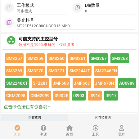
工作模式
Die数量
filter_2
filter_3
同步模式
8
美光料号
filter_4
MT29F512G08CUCDBJ6-6R:D
group_work
可能支持的主控型号
数据不是100%准确的，仅供参考
SM3257
SM3259
SM3260
SM3261
SM3267
SM3268
SM3269
SM3270
SM3271
SM2244LT
SM2246EN
SM2246XT
SF2281
JMF608
JMF667
JMF670H
AU6989
CBM2098
CBM2099
IS902E
IS903
IS916
IS917
点击绿色按钮有惊喜哦~
闪存速度
闪存查询
闪存ID查询
flash_on
请登录查看该闪存速度详情
闪存
测速
首页
工具
我的