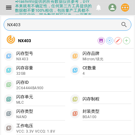
▪Flashinfo提供的所有数据仅供参考，DIY
language
本来就有不确定性，任何第三方工具提供的
menu
notifications
person
数据都不要100%相信，包括量产工具都不
一定可信的，因为数据都可以改，一定要有
正确的认知，不要随大流
search
▪如果发现数据有错误，或者存在误导，欢
迎积极反馈，Flashinfo尽量维护最正确的
指导性数据
track_changes
▪Flashinfo APP更新技术规格和量产工具标
image
filter_tilt_shift
edit
add
NX403
签啦，使用更加丝滑，快点击下载吧
▪兄弟们没事不要乱下载量产工具，过分了
闪存型号
闪存品牌
下载服务会暂停一段时间才能恢复
filter_1
filter_2
NX403
Micron/镁光
▪Flashinfo提供的所有数据仅供参考，DIY
本来就有不确定性，任何第三方工具提供的
闪存容量
CE数量
数据都不要100%相信，包括量产工具都不
filter_3
filter_4
32GB
4
一定可信的，因为数据都可以改，一定要有
正确的认知，不要随大流
闪存ID
▪如果发现数据有错误，或者存在误导，欢
filter_5
2C64444BA900
迎积极反馈，Flashinfo尽量维护最正确的
指导性数据
闪存单元
闪存制程
▪Flashinfo APP更新技术规格和量产工具标
filter_6
filter_7
MLC
签啦，使用更加丝滑，快点击下载吧
闪存类型
封装类型
filter_8
filter_9
NAND
BGA100
工作电压
filter_1
VCC: 3.3V VCCQ: 1.8V