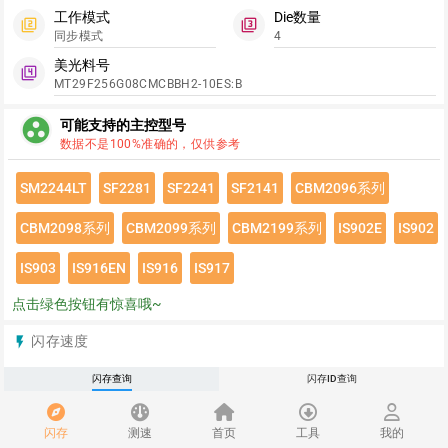
工作模式
Die数量
filter_2
filter_3
同步模式
4
美光料号
filter_4
MT29F256G08CMCBBH2-10ES:B
group_work
可能支持的主控型号
数据不是100%准确的，仅供参考
SM2244LT
SF2281
SF2241
SF2141
CBM2096系列
CBM2098系列
CBM2099系列
CBM2199系列
IS902E
IS902
IS903
IS916EN
IS916
IS917
点击绿色按钮有惊喜哦~
闪存速度
flash_on
请登录查看该闪存速度详情
闪存查询
闪存ID查询
推荐
redeem
闪存
测速
首页
工具
我的