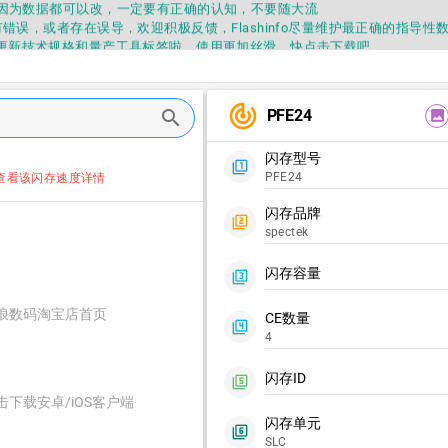
因为数据都可以改，一定要有正确的认知，不要随大流
错误，或者存在误导，欢迎积极反馈，Flashinfo尽量维护最正确的指导性
fo APP更新技术规格和量产工具标签啦，使用更加丝滑，快点击下载吧
要乱下载量产工具，过分了下载服务会暂停一段时间才能恢复
fo提供的所有数据仅供参考，DIY本来就有不确定性，任何第三方工具提供的数据
因为数据都可以改，一定要有正确的认知，不要随大流
track_changes
PFE24
search
image
错误，或者存在误导，欢迎积极反馈，Flashinfo尽量维护最正确的指导性
fo APP更新技术规格和量产工具标签啦，使用更加丝滑，快点击下载吧
闪存型号
filter_1
PFE24
查看该闪存速度详情
闪存品牌
filter_2
spectek
闪存容量
filter_3
浪数码淘宝店首页
CE数量
filter_4
4
闪存ID
filter_5
击下载安卓/iOS客户端
闪存单元
filter_6
SLC