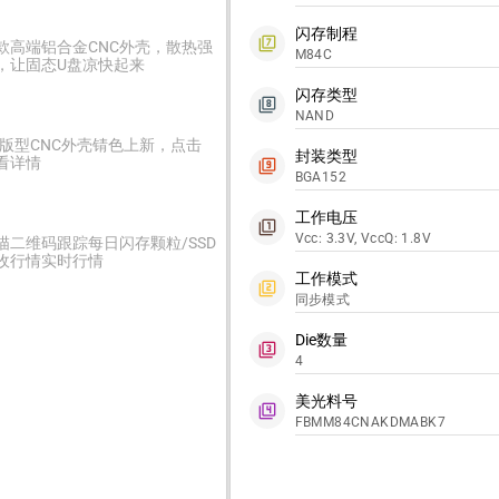
闪存制程
filter_7
款高端铝合金CNC外壳，散热强
M84C
，让固态U盘凉快起来
闪存类型
filter_8
NAND
2版型CNC外壳锖色上新，点击
封装类型
看详情
filter_9
BGA152
工作电压
filter_1
Vcc: 3.3V, VccQ: 1.8V
描二维码跟踪每日闪存颗粒/SSD
收行情实时行情
工作模式
filter_2
同步模式
Die数量
filter_3
4
美光料号
filter_4
FBMM84CNAKDMABK7