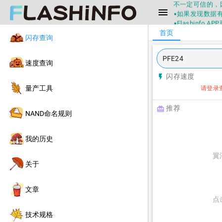
不一定可信的，
menu
▪如果发现数据有
▪Flashin
▪兄弟们没事不
首页
闪存查询
▪Flashin
不一定可信的，
▪如果发现数据有
速度查询
▪Flashin
闪存速度
flash_on
量产工具
请登录
推荐
redeem
NAND命名规则
我的历史
翼
关于
文章
点
技术规格