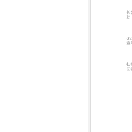
长
劲
G
查
扫
回