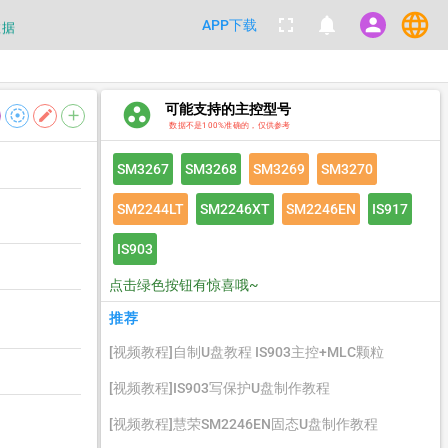
language
fullscreen
notifications
person
APP下载
数据
都不要100%相信，包括量产工具都
group_work
可能支持的主控型号
filter_tilt_shift
edit
add
数据
数据不是100%准确的，仅供参考
SM3267
SM3268
SM3269
SM3270
SM2244LT
SM2246XT
SM2246EN
IS917
IS903
点击绿色按钮有惊喜哦~
推荐
[视频教程]自制U盘教程 IS903主控+MLC颗粒
[视频教程]IS903写保护U盘制作教程
[视频教程]慧荣SM2246EN固态U盘制作教程