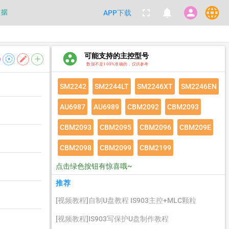
language
fullscreen
notifications
person
数据
APP下载
都不要100%相信，包括量产工具都
group_work
可能支持的主控型号
数据
filter_tilt_shift
edit
add
数据不是100%准确的，仅供参考
SM2242
SM2244LT
SM2246XT
SM2246EN
AU6987
AU6989
CBM2092
CBM2093
CBM2093
CBM2095
CBM2096
CBM209E
CBM2098
CBM2099
CBM2199
点击绿色按钮有惊喜哦~
推荐
[视频教程]自制U盘教程 IS903主控+MLC颗粒
[视频教程]IS903写保护U盘制作教程