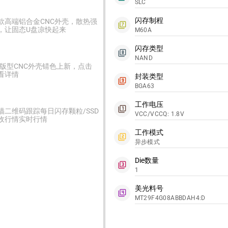
SLC
闪存制程
款高端铝合金CNC外壳，散热强
filter_7
，让固态U盘凉快起来
M60A
闪存类型
filter_8
NAND
2版型CNC外壳锖色上新，点击
看详情
封装类型
filter_9
BGA63
工作电压
filter_1
描二维码跟踪每日闪存颗粒/SSD
VCC/VCCQ: 1.8V
收行情实时行情
工作模式
filter_2
异步模式
Die数量
filter_3
1
美光料号
filter_4
MT29F4G08ABBDAH4:D