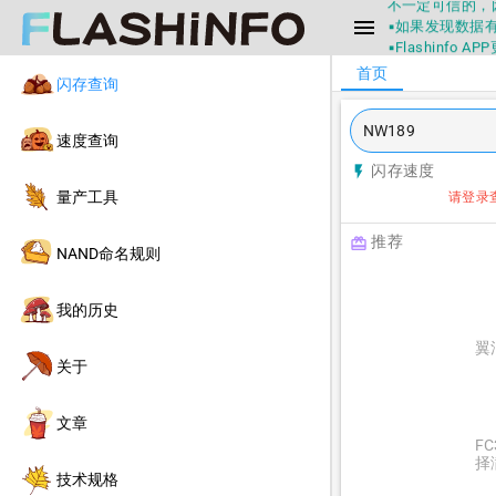
不一定可信的，
menu
▪如果发现数据有
▪Flashin
▪兄弟们没事不
首页
闪存查询
▪Flashin
不一定可信的，
▪如果发现数据有
速度查询
▪Flashin
闪存速度
flash_on
量产工具
请登录
推荐
redeem
NAND命名规则
我的历史
翼
关于
文章
F
择
技术规格