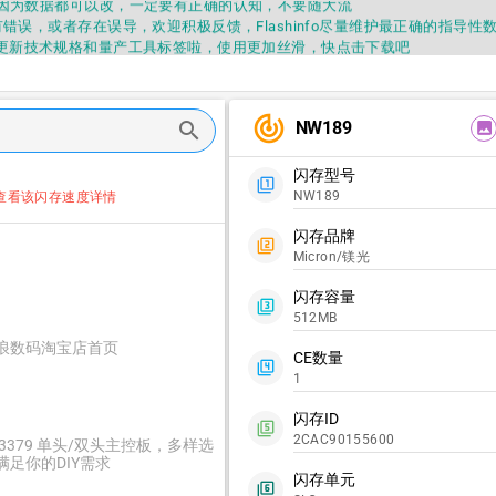
因为数据都可以改，一定要有正确的认知，不要随大流
错误，或者存在误导，欢迎积极反馈，Flashinfo尽量维护最正确的指导性
fo APP更新技术规格和量产工具标签啦，使用更加丝滑，快点击下载吧
要乱下载量产工具，过分了下载服务会暂停一段时间才能恢复
fo提供的所有数据仅供参考，DIY本来就有不确定性，任何第三方工具提供的数据
因为数据都可以改，一定要有正确的认知，不要随大流
track_changes
错误，或者存在误导，欢迎积极反馈，Flashinfo尽量维护最正确的指导性
NW189
search
image
fo APP更新技术规格和量产工具标签啦，使用更加丝滑，快点击下载吧
闪存型号
filter_1
NW189
查看该闪存速度详情
闪存品牌
filter_2
Micron/镁光
闪存容量
filter_3
512MB
浪数码淘宝店首页
CE数量
filter_4
1
闪存ID
filter_5
2CAC90155600
C3379 单头/双头主控板，多样选
满足你的DIY需求
闪存单元
filter_6