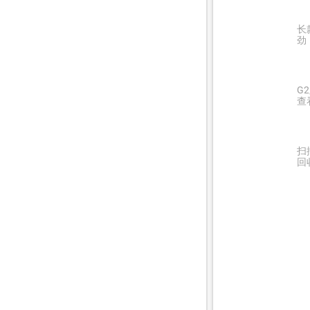
长
劲
G
查
扫
回