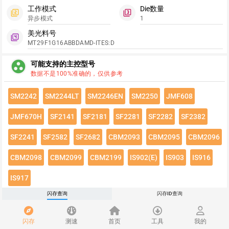
工作模式
Die数量
filter_2
filter_3
异步模式
1
美光料号
filter_4
MT29F1G16ABBDAMD-ITES:D
group_work
可能支持的主控型号
数据不是100%准确的，仅供参考
SM2242
SM2244LT
SM2246EN
SM2250
JMF608
JMF670H
SF2141
SF2181
SF2281
SF2282
SF2382
SF2241
SF2582
SF2682
CBM2093
CBM2095
CBM2096
CBM2098
CBM2099
CBM2199
IS902(E)
IS903
IS916
IS917
闪存查询
闪存ID查询
点击绿色按钮有惊喜哦~
闪存速度
flash_on
闪存
测速
首页
工具
我的