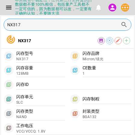
数据都不要100%相信，包括量产工具都不
language
menu
notifications
person
一定可信的，因为数据都可以改，一定要有
正确的认知，不要随大流
▪如果发现数据有错误，或者存在误导，欢
迎积极反馈，Flashinfo尽量维护最正确的
search
指导性数据
▪Flashinfo APP更新技术规格和量产工具标
track_changes
签啦，使用更加丝滑，快点击下载吧
image
filter_tilt_shift
edit
add
NX317
▪兄弟们没事不要乱下载量产工具，过分了
下载服务会暂停一段时间才能恢复
闪存型号
闪存品牌
▪Flashinfo提供的所有数据仅供参考，DIY
filter_1
filter_2
本来就有不确定性，任何第三方工具提供的
NX317
Micron/镁光
数据都不要100%相信，包括量产工具都不
闪存容量
CE数量
一定可信的，因为数据都可以改，一定要有
filter_3
filter_4
正确的认知，不要随大流
128MB
1
▪如果发现数据有错误，或者存在误导，欢
迎积极反馈，Flashinfo尽量维护最正确的
闪存ID
filter_5
指导性数据
▪Flashinfo APP更新技术规格和量产工具标
闪存单元
签啦，使用更加丝滑，快点击下载吧
闪存制程
filter_6
filter_7
SLC
闪存类型
封装类型
filter_8
filter_9
NAND
BGA132
工作电压
filter_1
VCC/VCCQ: 1.8V