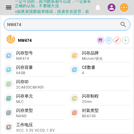
一定可信的，因为数据都可以改，一定要有
language
正确的认知，不要随大流
menu
notifications
person
▪如果发现数据有错误，或者存在误导，欢
迎积极反馈，Flashinfo尽量维护最正确的
指导性数据
search
▪Flashinfo APP更新技术规格和量产工具标
签啦，使用更加丝滑，快点击下载吧
▪兄弟们没事不要乱下载量产工具，过分了
track_changes
image
filter_tilt_shift
edit
add
NW474
下载服务会暂停一段时间才能恢复
▪Flashinfo提供的所有数据仅供参考，DIY
本来就有不确定性，任何第三方工具提供的
闪存型号
闪存品牌
数据都不要100%相信，包括量产工具都不
filter_1
filter_2
NW474
Micron/镁光
一定可信的，因为数据都可以改，一定要有
正确的认知，不要随大流
闪存容量
CE数量
filter_3
filter_4
▪如果发现数据有错误，或者存在误导，欢
64GB
4
迎积极反馈，Flashinfo尽量维护最正确的
指导性数据
闪存ID
filter_5
▪Flashinfo APP更新技术规格和量产工具标
2CA805CBA900
签啦，使用更加丝滑，快点击下载吧
闪存单元
闪存制程
filter_6
filter_7
MLC
25nm
闪存类型
封装类型
filter_8
filter_9
NAND
BGA100
工作电压
filter_1
VCC: 3.3V VCCQ: 1.8V