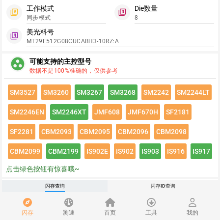
工作模式
Die数量
filter_2
filter_3
同步模式
8
美光料号
filter_4
MT29F512G08CUCABH3-10RZ:A
group_work
可能支持的主控型号
数据不是100%准确的，仅供参考
SM3527
SM3260
SM3267
SM3268
SM2242
SM2244LT
SM2246EN
SM2246XT
JMF608
JMF670H
SF2181
SF2281
CBM2093
CBM2095
CBM2096
CBM2098
CBM2099
CBM2199
IS902E
IS902
IS903
IS916
IS917
点击绿色按钮有惊喜哦~
闪存速度
闪存查询
闪存ID查询
flash_on
请登录查看该闪存速度详情
闪存
测速
首页
工具
我的