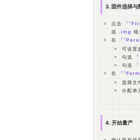
3. 固件选择与
点击
“Fi
或
.img
格
在
“Para
可设置
勾选
勾选
在
“Form
选择文件
分配单
4. 开始量产
确认所有设