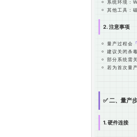
系统环境：Win
其他工具：磁盘
2. 注意事项
量产过程会
建议关闭杀毒软
部分系统需关闭
若为首次量
✅ 二、量产
1. 硬件连接