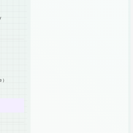
y
xe）