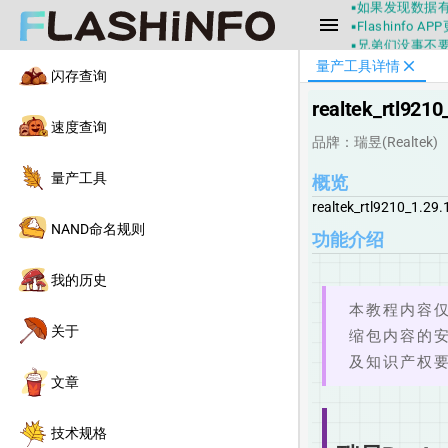
▪Flashin
menu
▪兄弟们没事不
▪Flashin
close
量产工具详情
不一定可信的，
闪存查询
▪如果发现数据有
realtek_rtl9210
▪Flashin
速度查询
品牌：瑞昱(Realtek)
量产工具
概览
realtek_rtl9210_1.29
NAND命名规则
功能介绍
我的历史
本教程内容仅
关于
缩包内容的
及知识产权
文章
技术规格