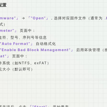
配置
rmware”
→
“Open”
，选择对应固件文件（通常为
.
式）
meter”
页面中：
盘符、型号、序列号等信息
“Auto Format”
自动格式化
“Enable Bad Block Management”
启用坏块管理（
at”
页面中：
系统（如NTFS、exFAT）
元大小（默认即可）
置无误后，点击
“Start”
开始量产