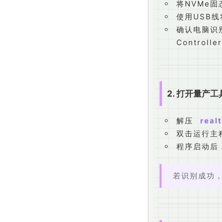
将NVMe固
使用USB
确认电脑识别到
Control
2. 打开量产工
解压
real
双击运行主
程序启动后
若识别成功