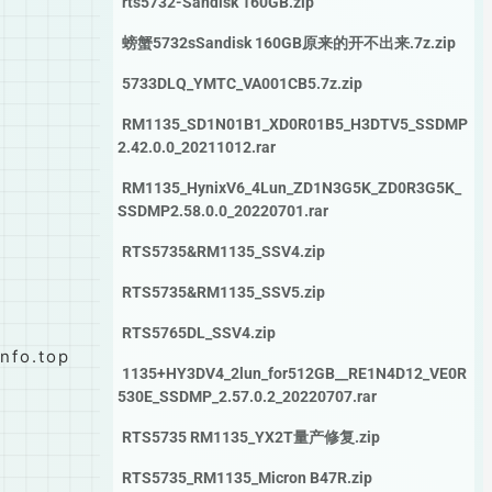
rts5732-Sandisk 160GB.zip
螃蟹5732sSandisk 160GB原来的开不出来.7z.zip
5733DLQ_YMTC_VA001CB5.7z.zip
RM1135_SD1N01B1_XD0R01B5_H3DTV5_SSDMP
2.42.0.0_20211012.rar
RM1135_HynixV6_4Lun_ZD1N3G5K_ZD0R3G5K_
SSDMP2.58.0.0_20220701.rar
RTS5735&RM1135_SSV4.zip
RTS5735&RM1135_SSV5.zip
RTS5765DL_SSV4.zip
fo.top
1135+HY3DV4_2lun_for512GB__RE1N4D12_VE0R
530E_SSDMP_2.57.0.2_20220707.rar
RTS5735 RM1135_YX2T量产修复.zip
RTS5735_RM1135_Micron B47R.zip