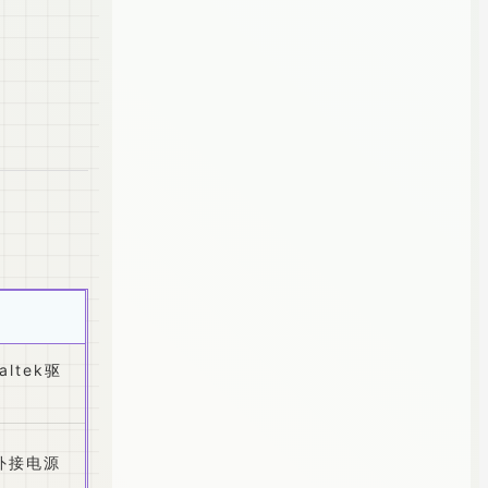
ltek驱
外接电源