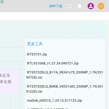
language
fullscreen
notifications
person
APP下载
都不要100%相信，包括量产工具都
数据
更多工具
RTS5731.zip
RTL9210AB_v1.27.24.090721.zip
RTS5732DLQ_B17A_V8341c75_SSDMP_1.76(201
保证压
90726).rar
律法规
RTS5732DLQ_B0KB_V8321c85_SSDMP_1.79(201
91220).rar
realtek_rtl9210_1.29.12.011122.zip