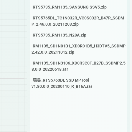
RTS5735_RM1135_SANSUNG SSV5.zip
RTS5765DL_TC1N032R_VC0S032R_B47R_SSDM
P_2.46.0.0_20211203.zip
RTS5735_RM1135_N28A.zip
RM1135_SD1N01B1_XD0R01B5_H3DTV5_SSDMP
2.42.0.0_20211012.zip
RM1135_SD1N3106_XD0R3C0F_B27B_SSDMP2.5
8.0.0_20220618.rar
瑞昱_RTS5763DL SSD MPTool
v1.80.0.0_20200110_R_B16A.rar