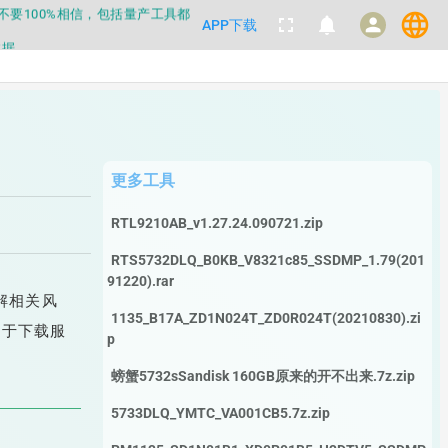
都不要100%相信，包括量产工具都
language
fullscreen
notifications
person
APP下载
数据
都不要100%相信，包括量产工具都
数据
更多工具
RTL9210AB_v1.27.24.090721.zip
RTS5732DLQ_B0KB_V8321c85_SSDMP_1.79(201
91220).rar
解相关风
1135_B17A_ZD1N024T_ZD0R024T(20210830).zi
用于下载服
p
螃蟹5732sSandisk 160GB原来的开不出来.7z.zip
5733DLQ_YMTC_VA001CB5.7z.zip