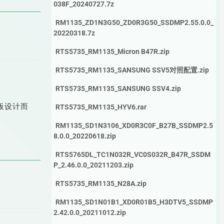
038F_20240727.7z
RM1135_ZD1N3G50_ZD0R3G50_SSDMP2.55.0.0_
20220318.7z
RTS5735_RM1135_Micron B47R.zip
RTS5735_RM1135_SANSUNG SSV5对照配置.zip
RTS5735_RM1135_SANSUNG SSV4.zip
主板设计而
RTS5735_RM1135_HYV6.rar
RM1135_SD1N3106_XD0R3C0F_B27B_SSDMP2.5
8.0.0_20220618.zip
RTS5765DL_TC1N032R_VC0S032R_B47R_SSDM
P_2.46.0.0_20211203.zip
RTS5735_RM1135_N28A.zip
RM1135_SD1N01B1_XD0R01B5_H3DTV5_SSDMP
2.42.0.0_20211012.zip