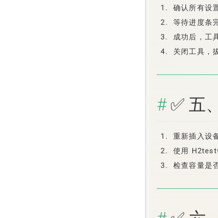
确认所有设
等待进度条完
成功后，工
关闭工具，拔
✅ 五
重新插入设
使用 H2tes
检查容量是