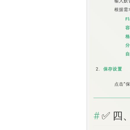
输入默
根据需
F
保存设置
点击“
✅ 四