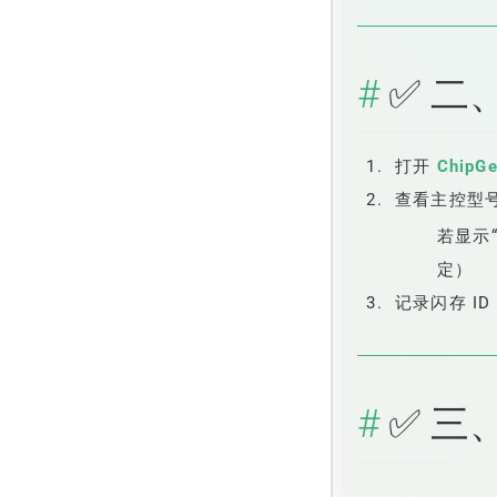
✅ 二
打开
ChipGe
查看主控型
若显示“
定）
记录闪存 I
✅ 三