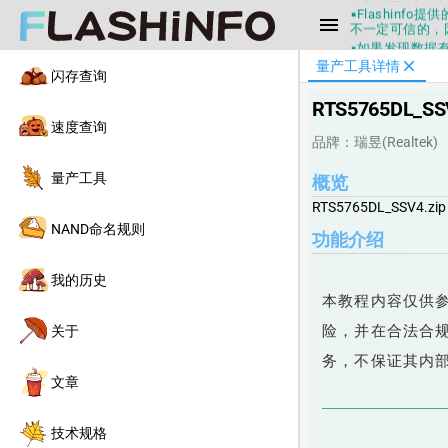
▪Flashin
menu
不一定可信的，
▪如果发现数据有
▪Flashin
close
量产工具详情
闪存查询
▪兄弟们没事不
▪Flashin
RTS5765DL_SSV
不一定可信的，
速度查询
▪如果发现数据有
品牌：瑞昱(Realtek)
▪Flashin
量产工具
概览
RTS5765DL_SSV4.zip
NAND命名规则
功能介绍
我的历史
本教程内容仅供
险，并在合法合规的
关于
务，不保证其内
文章
技术规格