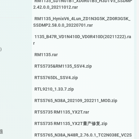
RM1135_SD1N01B1_XD0R01B5_H3DTV5_SSDMP
2.42.0.0_20211012.rar
RM1135_HynixV6_4Lun_ZD1N3G5K_ZD0R3G5K_
SSDMP2.58.0.0_20220701.rar
1135_B47R_VD1N410D_VD0R410D(20211222).ra
r
）
RM1135.rar
RTS5735&RM1135_SSV4.zip
RTS5765DL_SSV4.zip
RTL9210_1.33.7.zip
RTS5765_N38A_202109_202211_MOD.zip
RTS5735 RM1135_YX2T.rar
RTS5735 RM1135_YX2T量产修复.zip
题
RTS5765_N38A_N48R_2.76.0.1_TC2N038E_VC2S