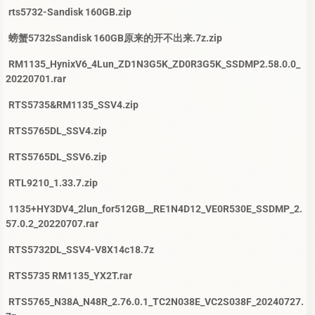
rts5732-Sandisk 160GB.zip
螃蟹5732sSandisk 160GB原来的开不出来.7z.zip
RM1135_HynixV6_4Lun_ZD1N3G5K_ZD0R3G5K_SSDMP2.58.0.0_
20220701.rar
RTS5735&RM1135_SSV4.zip
RTS5765DL_SSV4.zip
RTS5765DL_SSV6.zip
RTL9210_1.33.7.zip
1135+HY3DV4_2lun_for512GB__RE1N4D12_VE0R530E_SSDMP_2.
57.0.2_20220707.rar
RTS5732DL_SSV4-V8X14c18.7z
RTS5735 RM1135_YX2T.rar
RTS5765_N38A_N48R_2.76.0.1_TC2N038E_VC2S038F_20240727.