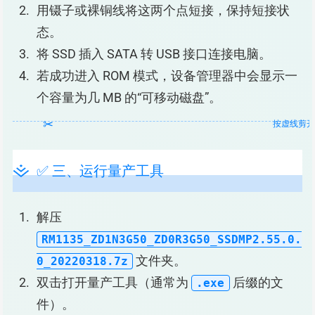
用镊子或裸铜线将这两个点短接，保持短接状
态。
将 SSD 插入 SATA 转 USB 接口连接电脑。
若成功进入 ROM 模式，设备管理器中会显示一
个容量为几 MB 的“可移动磁盘”。
✅ 三、运行量产工具
解压
RM1135_ZD1N3G50_ZD0R3G50_SSDMP2.55.0.
文件夹。
0_20220318.7z
双击打开量产工具（通常为
后缀的文
.exe
件）。