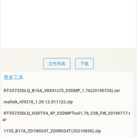
文件列表
下载
更多工具
RTS5732DLQ_B16A_V8341c75_SSDMP_1.76(20190726).rar
realtek_rtl9210_1.29.12.011122.zip
RTS5733DLQ_H3DTV4_4P_SSDMPTool1.76_C38_FW_20190717.r
ar
1135_B17A_ZD1N024T_ZD0R024T(20210830).zip