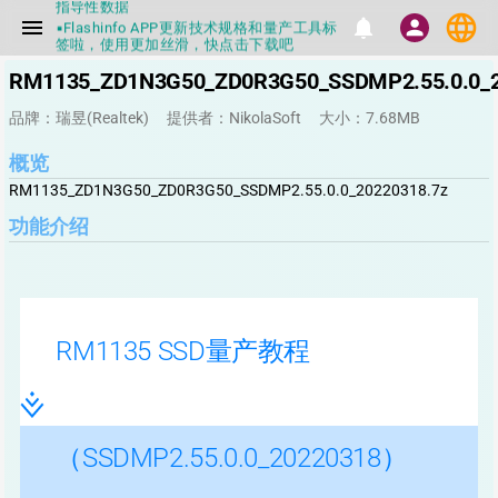
▪Flashinfo APP更新技术规格和量产工具标
language
menu
notifications
person
签啦，使用更加丝滑，快点击下载吧
▪兄弟们没事不要乱下载量产工具，过分了
下载服务会暂停一段时间才能恢复
RM1135_ZD1N3G50_ZD0R3G50_SSDMP2.55.0.0_2
▪Flashinfo提供的所有数据仅供参考，DIY
本来就有不确定性，任何第三方工具提供的
品牌：瑞昱(Realtek)
提供者：NikolaSoft
大小：7.68MB
数据都不要100%相信，包括量产工具都不
一定可信的，因为数据都可以改，一定要有
正确的认知，不要随大流
概览
▪如果发现数据有错误，或者存在误导，欢
RM1135_ZD1N3G50_ZD0R3G50_SSDMP2.55.0.0_20220318.7z
迎积极反馈，Flashinfo尽量维护最正确的
指导性数据
功能介绍
▪Flashinfo APP更新技术规格和量产工具标
签啦，使用更加丝滑，快点击下载吧
RM1135 SSD量产教程
（SSDMP2.55.0.0_20220318）