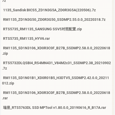
7z
1135_Sandisk BICS5_ZD1N3G5A_ZD0R3G5A(220506).7z
RM1135_ZD1N3G50_ZD0R3G50_SSDMP2.55.0.0_20220318.7z
RTS5735_RM1135_SANSUNG SSV5对照配置.zip
RTS5735_RM1135_HYV6.rar
RM1135_SD1N3106_XD0R3C0F_B27B_SSDMP2.58.0.0_20220618
.zip
RTS5732DLQSBI4_RS4MN431_V84M2c31_SSDMP2.38_20210902
.7z
RM1135_SD1N01B1_XD0R01B5_H3DTV5_SSDMP2.42.0.0_20211
012.zip
RM1135_SD1N3106_XD0R3C0F_B27B_SSDMP2.58.0.0_20220618
.rar
瑞昱_RTS5763DL SSD MPTool v1.80.0.0_20190616_R_B17A.rar