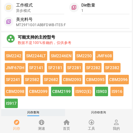
工作模式
Die数量
filter_2
filter_3
异步模式
1
美光料号
filter_4
MT29F1G01ABBFDWB-ITES:F
group_work
可能支持的主控型号
数据不是100%准确的，仅供参考
SM2242
SM2244LT
SM2246EN
SM2250
JMF608
JMF670H
SF2141
SF2181
SF2281
SF2282
SF2382
SF2241
SF2582
SF2682
CBM2093
CBM2095
CBM2096
CBM2098
CBM2099
CBM2199
IS902(E)
IS903
IS916
IS917
闪存查询
闪存ID查询
点击绿色按钮有惊喜哦~
闪存速度
flash_on
闪存
测速
首页
工具
我的