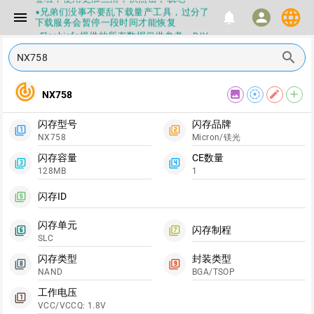
▪兄弟们没事不要乱下载量产工具，过分了
language
menu
notifications
person
下载服务会暂停一段时间才能恢复
▪Flashinfo提供的所有数据仅供参考，DIY
本来就有不确定性，任何第三方工具提供的
search
数据都不要100%相信，包括量产工具都不
一定可信的，因为数据都可以改，一定要有
正确的认知，不要随大流
track_changes
▪如果发现数据有错误，或者存在误导，欢
image
filter_tilt_shift
edit
add
NX758
迎积极反馈，Flashinfo尽量维护最正确的
指导性数据
闪存型号
闪存品牌
▪Flashinfo APP更新技术规格和量产工具标
filter_1
filter_2
签啦，使用更加丝滑，快点击下载吧
NX758
Micron/镁光
闪存容量
CE数量
filter_3
filter_4
128MB
1
闪存ID
filter_5
闪存单元
闪存制程
filter_6
filter_7
SLC
闪存类型
封装类型
filter_8
filter_9
NAND
BGA/TSOP
工作电压
filter_1
VCC/VCCQ: 1.8V