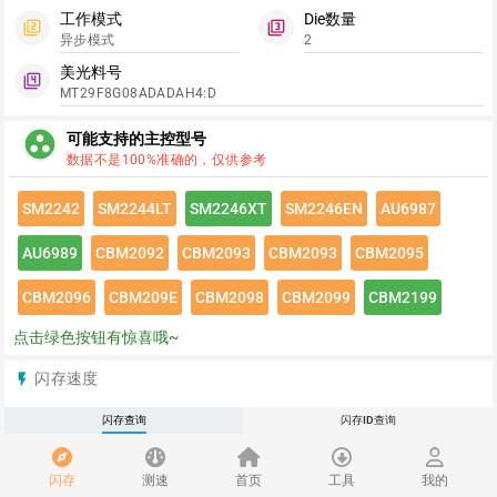
工作模式
Die数量
filter_2
filter_3
异步模式
2
美光料号
filter_4
MT29F8G08ADADAH4:D
group_work
可能支持的主控型号
数据不是100%准确的，仅供参考
SM2242
SM2244LT
SM2246XT
SM2246EN
AU6987
AU6989
CBM2092
CBM2093
CBM2093
CBM2095
CBM2096
CBM209E
CBM2098
CBM2099
CBM2199
点击绿色按钮有惊喜哦~
闪存速度
flash_on
请登录查看该闪存速度详情
闪存查询
闪存ID查询
推荐
redeem
闪存
测速
首页
工具
我的