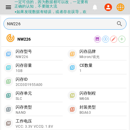
一定可信的，因为数据都可以改，一定要有
language
正确的认知，不要随大流
menu
notifications
person
▪如果发现数据有错误，或者存在误导，欢
迎积极反馈，Flashinfo尽量维护最正确的
指导性数据
search
▪Flashinfo APP更新技术规格和量产工具标
签啦，使用更加丝滑，快点击下载吧
▪兄弟们没事不要乱下载量产工具，过分了
track_changes
image
filter_tilt_shift
edit
add
NW226
下载服务会暂停一段时间才能恢复
▪Flashinfo提供的所有数据仅供参考，DIY
本来就有不确定性，任何第三方工具提供的
闪存型号
闪存品牌
filter_1
filter_2
数据都不要100%相信，包括量产工具都不
NW226
Micron/镁光
一定可信的，因为数据都可以改，一定要有
正确的认知，不要随大流
闪存容量
CE数量
filter_3
filter_4
▪如果发现数据有错误，或者存在误导，欢
1GB
1
迎积极反馈，Flashinfo尽量维护最正确的
指导性数据
闪存ID
filter_5
▪Flashinfo APP更新技术规格和量产工具标
2CD3D1955A00
签啦，使用更加丝滑，快点击下载吧
闪存单元
闪存制程
filter_6
filter_7
SLC
M60A
闪存类型
封装类型
filter_8
filter_9
NAND
BGA63
工作电压
filter_1
VCC: 3.3V VCCQ: 1.8V