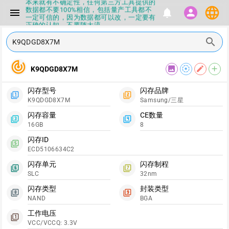
本来就有不确定性，任何第三方工具提供的
language
数据都不要100%相信，包括量产工具都不
menu
notifications
person
一定可信的，因为数据都可以改，一定要有
正确的认知，不要随大流
▪如果发现数据有错误，或者存在误导，欢
search
迎积极反馈，Flashinfo尽量维护最正确的
指导性数据
▪Flashinfo APP更新技术规格和量产工具标
track_changes
签啦，使用更加丝滑，快点击下载吧
image
filter_tilt_shift
edit
add
K9QDGD8X7M
▪兄弟们没事不要乱下载量产工具，过分了
下载服务会暂停一段时间才能恢复
闪存型号
闪存品牌
▪Flashinfo提供的所有数据仅供参考，DIY
filter_1
filter_2
K9QDGD8X7M
Samsung/三星
本来就有不确定性，任何第三方工具提供的
数据都不要100%相信，包括量产工具都不
闪存容量
CE数量
一定可信的，因为数据都可以改，一定要有
filter_3
filter_4
正确的认知，不要随大流
16GB
8
▪如果发现数据有错误，或者存在误导，欢
闪存ID
迎积极反馈，Flashinfo尽量维护最正确的
filter_5
ECD5106634C2
指导性数据
▪Flashinfo APP更新技术规格和量产工具标
闪存单元
闪存制程
签啦，使用更加丝滑，快点击下载吧
filter_6
filter_7
SLC
32nm
闪存类型
封装类型
filter_8
filter_9
NAND
BGA
工作电压
filter_1
VCC/VCCQ: 3.3V