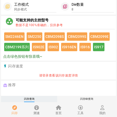
工作模式
Die数量
filter_2
filter_3
同步模式
8
group_work
可能支持的主控型号
数据不是100%准确的，仅供参考
SM2246EN
SM2250
CBM2098S
CBM2099S
CBM2099E
CBM2199系列
IS902E
IS902
IS916EN
IS916
IS917
点击绿色按钮有惊喜哦~
闪存速度
flash_on
请登录查看该闪存速度详情
推荐
redeem
闪存查询
闪存ID查询
翼浪数码淘宝店首页
闪存
测速
首页
工具
我的