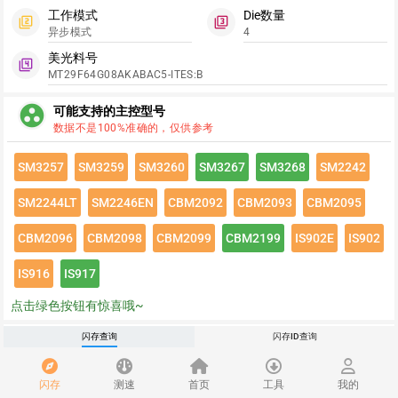
工作模式
Die数量
filter_2
filter_3
异步模式
4
美光料号
filter_4
MT29F64G08AKABAC5-ITES:B
group_work
可能支持的主控型号
数据不是100%准确的，仅供参考
SM3257
SM3259
SM3260
SM3267
SM3268
SM2242
SM2244LT
SM2246EN
CBM2092
CBM2093
CBM2095
CBM2096
CBM2098
CBM2099
CBM2199
IS902E
IS902
IS916
IS917
点击绿色按钮有惊喜哦~
闪存速度
闪存查询
闪存ID查询
flash_on
请登录查看该闪存速度详情
闪存
测速
首页
工具
我的