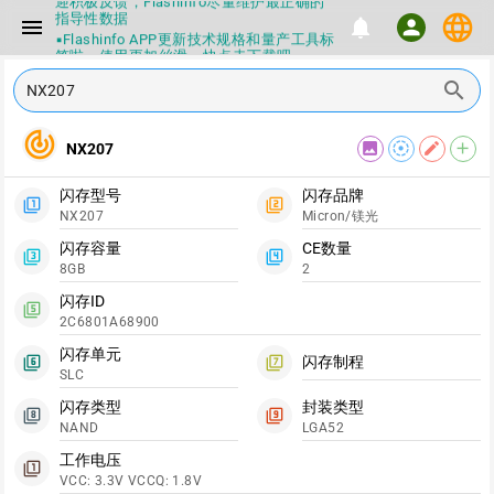
迎积极反馈，Flashinfo尽量维护最正确的
指导性数据
language
menu
notifications
person
▪Flashinfo APP更新技术规格和量产工具标
签啦，使用更加丝滑，快点击下载吧
▪兄弟们没事不要乱下载量产工具，过分了
search
下载服务会暂停一段时间才能恢复
▪Flashinfo提供的所有数据仅供参考，DIY
本来就有不确定性，任何第三方工具提供的
track_changes
数据都不要100%相信，包括量产工具都不
image
filter_tilt_shift
edit
add
NX207
一定可信的，因为数据都可以改，一定要有
正确的认知，不要随大流
闪存型号
闪存品牌
▪如果发现数据有错误，或者存在误导，欢
filter_1
filter_2
迎积极反馈，Flashinfo尽量维护最正确的
NX207
Micron/镁光
指导性数据
闪存容量
CE数量
▪Flashinfo APP更新技术规格和量产工具标
filter_3
filter_4
8GB
2
签啦，使用更加丝滑，快点击下载吧
闪存ID
filter_5
2C6801A68900
闪存单元
闪存制程
filter_6
filter_7
SLC
闪存类型
封装类型
filter_8
filter_9
NAND
LGA52
工作电压
filter_1
VCC: 3.3V VCCQ: 1.8V