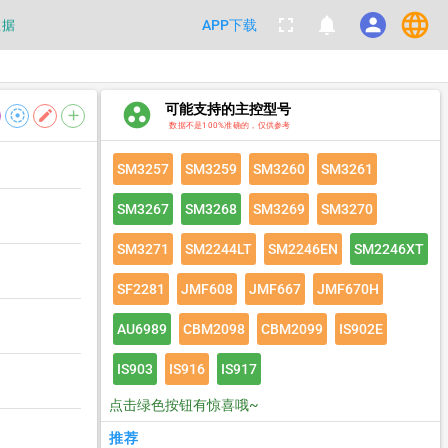
language
fullscreen
notifications
person
数据
APP下载
都不要100%相信，包括量产工具都
group_work
可能支持的主控型号
数据
filter_tilt_shift
edit
add
数据不是100%准确的，仅供参考
SM3257
SM3259
SM3260
SM3261
SM3267
SM3268
SM3269
SM3270
SM3271
SM2244LT
SM2246EN
SM2246XT
SF2281
JMF608
JMF667
JMF670H
AU6989
CBM2098
CBM2099
IS902E
IS903
IS916
IS917
点击绿色按钮有惊喜哦~
推荐