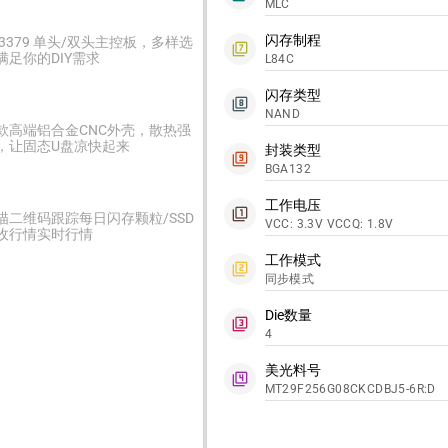
MLC
闪存制程
C3379 单头/双头主控板，多样选
filter_7
满足你的DIY需求
L84C
闪存类型
filter_8
NAND
款高端铝合金CNC外壳，散热强
，让固态U盘凉快起来
封装类型
filter_9
BGA132
工作电压
filter_1
描二维码跟踪每日闪存颗粒/SSD
VCC: 3.3V VCCQ: 1.8V
收行情实时行情
工作模式
filter_2
同步模式
Die数量
filter_3
4
美光料号
filter_4
MT29F256G08CKCDBJ5-6R:D