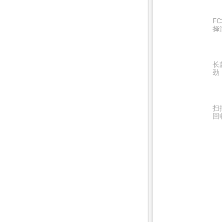
F
择
长
劲
扫
回