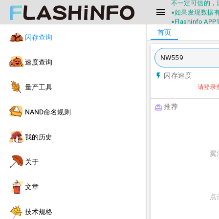
不一定可信的，
menu
▪如果发现数据有
▪Flashin
▪兄弟们没事不
首页
闪存查询
▪Flashin
不一定可信的，
▪如果发现数据有
速度查询
▪Flashin
闪存速度
flash_on
量产工具
请登录
推荐
redeem
NAND命名规则
我的历史
翼
关于
文章
点
技术规格