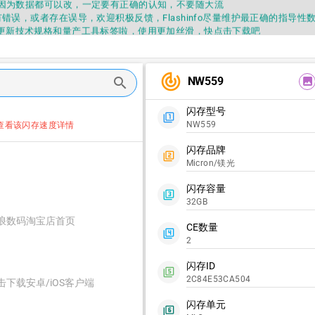
因为数据都可以改，一定要有正确的认知，不要随大流
错误，或者存在误导，欢迎积极反馈，Flashinfo尽量维护最正确的指导性
fo APP更新技术规格和量产工具标签啦，使用更加丝滑，快点击下载吧
要乱下载量产工具，过分了下载服务会暂停一段时间才能恢复
fo提供的所有数据仅供参考，DIY本来就有不确定性，任何第三方工具提供的数据
因为数据都可以改，一定要有正确的认知，不要随大流
track_changes
NW559
search
错误，或者存在误导，欢迎积极反馈，Flashinfo尽量维护最正确的指导性
image
fo APP更新技术规格和量产工具标签啦，使用更加丝滑，快点击下载吧
闪存型号
filter_1
NW559
查看该闪存速度详情
闪存品牌
filter_2
Micron/镁光
闪存容量
filter_3
32GB
浪数码淘宝店首页
CE数量
filter_4
2
闪存ID
filter_5
2C84E53CA504
击下载安卓/iOS客户端
闪存单元
filter_6