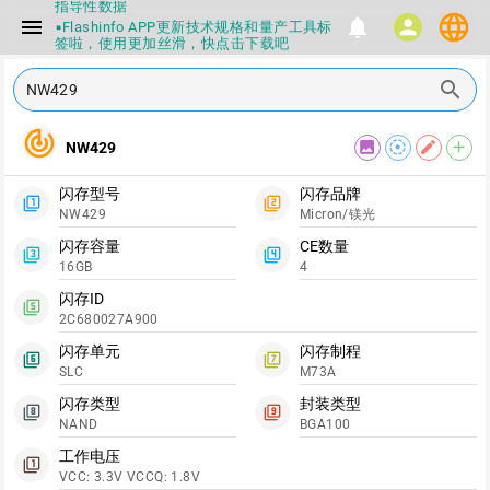
指导性数据
language
menu
notifications
person
▪Flashinfo APP更新技术规格和量产工具标
签啦，使用更加丝滑，快点击下载吧
▪兄弟们没事不要乱下载量产工具，过分了
下载服务会暂停一段时间才能恢复
search
▪Flashinfo提供的所有数据仅供参考，DIY
本来就有不确定性，任何第三方工具提供的
数据都不要100%相信，包括量产工具都不
track_changes
image
filter_tilt_shift
edit
add
NW429
一定可信的，因为数据都可以改，一定要有
正确的认知，不要随大流
▪如果发现数据有错误，或者存在误导，欢
闪存型号
闪存品牌
迎积极反馈，Flashinfo尽量维护最正确的
filter_1
filter_2
NW429
Micron/镁光
指导性数据
▪Flashinfo APP更新技术规格和量产工具标
闪存容量
CE数量
filter_3
filter_4
签啦，使用更加丝滑，快点击下载吧
16GB
4
闪存ID
filter_5
2C680027A900
闪存单元
闪存制程
filter_6
filter_7
SLC
M73A
闪存类型
封装类型
filter_8
filter_9
NAND
BGA100
工作电压
filter_1
VCC: 3.3V VCCQ: 1.8V