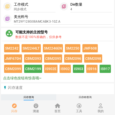
工作模式
Die数量
filter_2
filter_3
同步模式
4
美光料号
filter_4
MT29F128G08AMCABK3-10Z:A
group_work
可能支持的主控型号
数据不是100%准确的，仅供参考
SM2242
SM2244LT
SM2246EN
SM2250
JMF608
JMF670H
CBM2093
CBM2095
CBM2096
CBM2098
CBM2099
CBM2199
IS902E
IS902
IS903
IS916
IS917
点击绿色按钮有惊喜哦~
闪存速度
flash_on
请登录查看该闪存速度详情
闪存查询
闪存ID查询
推荐
redeem
闪存
测速
首页
工具
我的