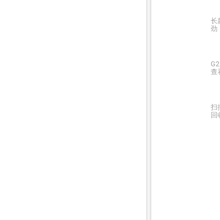
长
劲
G
查
扫
回