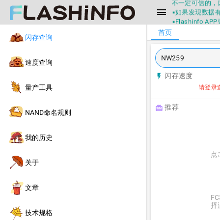
不一定可信的，
menu
▪如果发现数据有
▪Flashin
▪兄弟们没事不
首页
闪存查询
▪Flashin
不一定可信的，
▪如果发现数据有
速度查询
▪Flashin
闪存速度
flash_on
量产工具
请登录
推荐
redeem
NAND命名规则
我的历史
点
关于
文章
F
择
技术规格