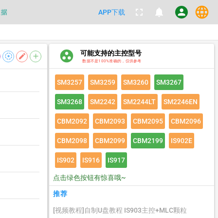
language
fullscreen
notifications
person
数据
APP下载
都不要100%相信，包括量产工具都
group_work
可能支持的主控型号
数据
filter_tilt_shift
edit
add
数据不是100%准确的，仅供参考
SM3257
SM3259
SM3260
SM3267
SM3268
SM2242
SM2244LT
SM2246EN
CBM2092
CBM2093
CBM2095
CBM2096
CBM2098
CBM2099
CBM2199
IS902E
IS902
IS916
IS917
点击绿色按钮有惊喜哦~
推荐
[视频教程]自制U盘教程 IS903主控+MLC颗粒