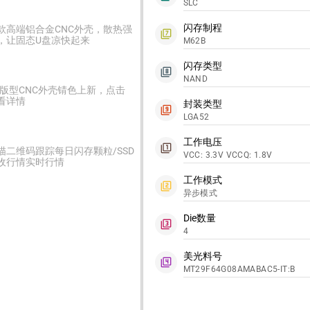
SLC
闪存制程
款高端铝合金CNC外壳，散热强
filter_7
，让固态U盘凉快起来
M62B
闪存类型
filter_8
NAND
2版型CNC外壳锖色上新，点击
看详情
封装类型
filter_9
LGA52
工作电压
filter_1
描二维码跟踪每日闪存颗粒/SSD
VCC: 3.3V VCCQ: 1.8V
收行情实时行情
工作模式
filter_2
异步模式
Die数量
filter_3
4
美光料号
filter_4
MT29F64G08AMABAC5-IT:B