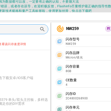
因为数据都可以改，一定要有正确的认知，不要随大流
错误，或者存在误导，欢迎积极反馈，Flashinfo尽量维护最正确的指导性
fo APP更新技术规格和量产工具标签啦，使用更加丝滑，快点击下载吧
要乱下载量产工具，过分了下载服务会暂停一段时间才能恢复
fo提供的所有数据仅供参考，DIY本来就有不确定性，任何第三方工具提供的数据
因为数据都可以改，一定要有正确的认知，不要随大流
track_changes
NW259
search
错误，或者存在误导，欢迎积极反馈，Flashinfo尽量维护最正确的指导性
image
fo APP更新技术规格和量产工具标签啦，使用更加丝滑，快点击下载吧
闪存型号
filter_1
NW259
查看该闪存速度详情
闪存品牌
filter_2
Micron/镁光
闪存容量
filter_3
8GB
击下载安卓/iOS客户端
CE数量
filter_4
4
闪存ID
filter_5
2C4800268900
C3379 单头/双头主控板，多样选
满足你的DIY需求
闪存单元
filter_6