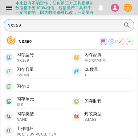
本来就有不确定性，任何第三方工具提供的
language
menu
notifications
person
数据都不要100%相信，包括量产工具都不
一定可信的，因为数据都可以改，一定要有
正确的认知，不要随大流
▪如果发现数据有错误，或者存在误导，欢
search
迎积极反馈，Flashinfo尽量维护最正确的
指导性数据
▪Flashinfo APP更新技术规格和量产工具标
track_changes
image
filter_tilt_shift
edit
add
NX369
签啦，使用更加丝滑，快点击下载吧
▪兄弟们没事不要乱下载量产工具，过分了
下载服务会暂停一段时间才能恢复
闪存型号
闪存品牌
filter_1
filter_2
▪Flashinfo提供的所有数据仅供参考，DIY
NX369
Micron/镁光
本来就有不确定性，任何第三方工具提供的
数据都不要100%相信，包括量产工具都不
闪存容量
CE数量
filter_3
filter_4
一定可信的，因为数据都可以改，一定要有
128MB
1
正确的认知，不要随大流
▪如果发现数据有错误，或者存在误导，欢
闪存ID
filter_5
迎积极反馈，Flashinfo尽量维护最正确的
指导性数据
▪Flashinfo APP更新技术规格和量产工具标
闪存单元
闪存制程
filter_6
filter_7
签啦，使用更加丝滑，快点击下载吧
SLC
闪存类型
封装类型
filter_8
filter_9
NAND
BGA63
工作电压
filter_1
VCC: 3.3V VCCQ: 1.8V