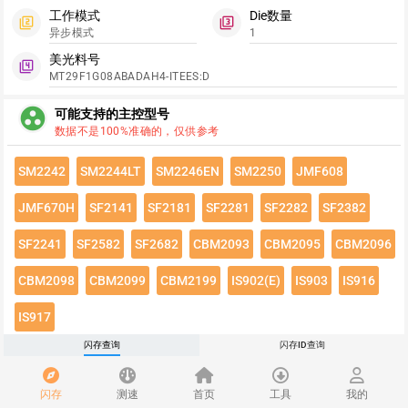
工作模式
Die数量
filter_2
filter_3
异步模式
1
美光料号
filter_4
MT29F1G08ABADAH4-ITEES:D
group_work
可能支持的主控型号
数据不是100%准确的，仅供参考
SM2242
SM2244LT
SM2246EN
SM2250
JMF608
JMF670H
SF2141
SF2181
SF2281
SF2282
SF2382
SF2241
SF2582
SF2682
CBM2093
CBM2095
CBM2096
CBM2098
CBM2099
CBM2199
IS902(E)
IS903
IS916
IS917
闪存查询
闪存ID查询
点击绿色按钮有惊喜哦~
闪存速度
flash_on
闪存
测速
首页
工具
我的