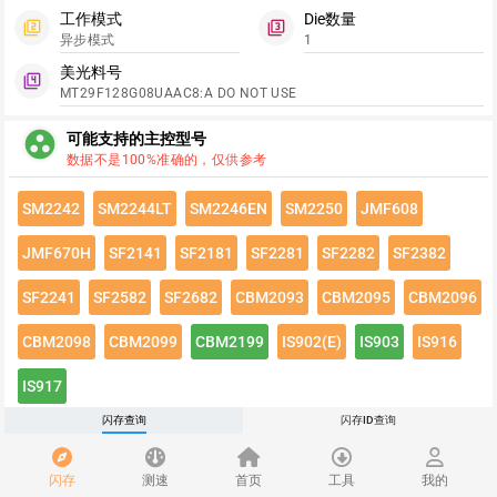
工作模式
Die数量
filter_2
filter_3
异步模式
1
美光料号
filter_4
MT29F128G08UAAC8:A DO NOT USE
group_work
可能支持的主控型号
数据不是100%准确的，仅供参考
SM2242
SM2244LT
SM2246EN
SM2250
JMF608
JMF670H
SF2141
SF2181
SF2281
SF2282
SF2382
SF2241
SF2582
SF2682
CBM2093
CBM2095
CBM2096
CBM2098
CBM2099
CBM2199
IS902(E)
IS903
IS916
IS917
闪存查询
闪存ID查询
点击绿色按钮有惊喜哦~
闪存速度
flash_on
闪存
测速
首页
工具
我的