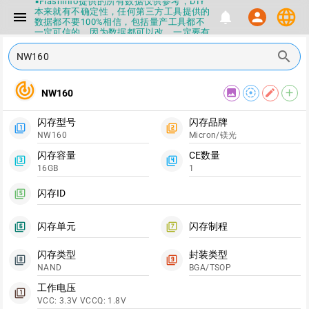
▪Flashinfo提供的所有数据仅供参考，DIY
本来就有不确定性，任何第三方工具提供的
language
menu
notifications
person
数据都不要100%相信，包括量产工具都不
一定可信的，因为数据都可以改，一定要有
正确的认知，不要随大流
search
▪如果发现数据有错误，或者存在误导，欢
迎积极反馈，Flashinfo尽量维护最正确的
指导性数据
track_changes
▪Flashinfo APP更新技术规格和量产工具标
image
filter_tilt_shift
edit
add
NW160
签啦，使用更加丝滑，快点击下载吧
▪兄弟们没事不要乱下载量产工具，过分了
闪存型号
闪存品牌
下载服务会暂停一段时间才能恢复
filter_1
filter_2
▪Flashinfo提供的所有数据仅供参考，DIY
NW160
Micron/镁光
本来就有不确定性，任何第三方工具提供的
闪存容量
CE数量
数据都不要100%相信，包括量产工具都不
filter_3
filter_4
一定可信的，因为数据都可以改，一定要有
16GB
1
正确的认知，不要随大流
▪如果发现数据有错误，或者存在误导，欢
闪存ID
filter_5
迎积极反馈，Flashinfo尽量维护最正确的
指导性数据
▪Flashinfo APP更新技术规格和量产工具标
闪存单元
闪存制程
filter_6
filter_7
签啦，使用更加丝滑，快点击下载吧
闪存类型
封装类型
filter_8
filter_9
NAND
BGA/TSOP
工作电压
filter_1
VCC: 3.3V VCCQ: 1.8V