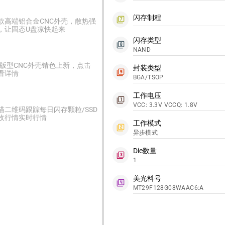
闪存制程
filter_7
款高端铝合金CNC外壳，散热强
，让固态U盘凉快起来
闪存类型
filter_8
NAND
2版型CNC外壳锖色上新，点击
封装类型
filter_9
看详情
BGA/TSOP
工作电压
filter_1
VCC: 3.3V VCCQ: 1.8V
描二维码跟踪每日闪存颗粒/SSD
收行情实时行情
工作模式
filter_2
异步模式
Die数量
filter_3
1
美光料号
filter_4
MT29F128G08WAAC6:A