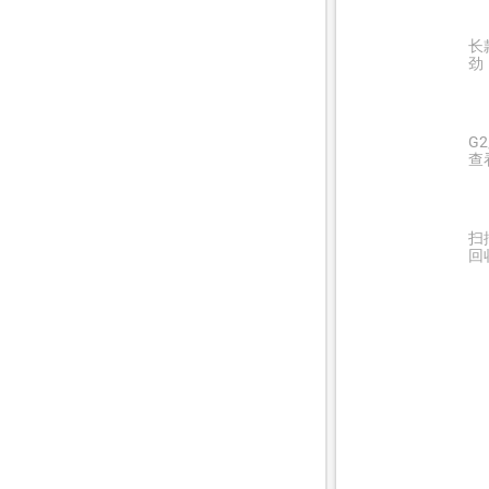
长
劲
G
查
扫
回