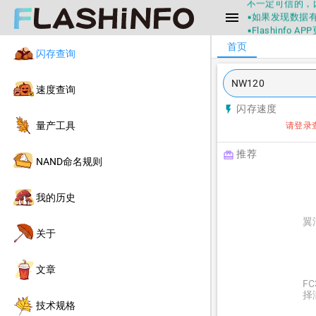
不一定可信的，
menu
▪如果发现数据有
▪Flashin
▪兄弟们没事不
首页
闪存查询
▪Flashin
不一定可信的，
▪如果发现数据有
速度查询
▪Flashin
闪存速度
flash_on
量产工具
请登录
推荐
redeem
NAND命名规则
我的历史
翼
关于
文章
F
择
技术规格