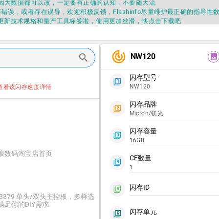
因为数据都可以改，一定要有正确的认知，不要随大流
错误，或者存在误导，欢迎积极反馈，Flashinfo尽量维护最正确的指导性
fo APP更新技术规格和量产工具标签啦，使用更加丝滑，快点击下载吧
要乱下载量产工具，过分了下载服务会暂停一段时间才能恢复
fo提供的所有数据仅供参考，DIY本来就有不确定性，任何第三方工具提供的数据
因为数据都可以改，一定要有正确的认知，不要随大流
track_changes
错误，或者存在误导，欢迎积极反馈，Flashinfo尽量维护最正确的指导性
NW120
search
image
fo APP更新技术规格和量产工具标签啦，使用更加丝滑，快点击下载吧
闪存型号
filter_1
NW120
查看该闪存速度详情
闪存品牌
filter_2
Micron/镁光
闪存容量
filter_3
16GB
浪数码淘宝店首页
CE数量
filter_4
1
闪存ID
filter_5
C3379 单头/双头主控板，多样选
满足你的DIY需求
闪存单元
filter_6