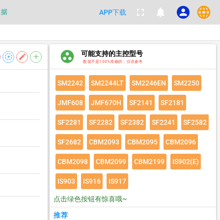
language
fullscreen
notifications
person
数据
APP下载
都不要100%相信，包括量产工具都
group_work
可能支持的主控型号
数据
filter_tilt_shift
edit
add
数据不是100%准确的，仅供参考
SM2242
SM2244LT
SM2246EN
SM2250
JMF608
JMF670H
SF2141
SF2181
SF2281
SF2282
SF2382
SF2241
SF2582
SF2682
CBM2093
CBM2095
CBM2096
CBM2098
CBM2099
CBM2199
IS902(E)
IS903
IS916
IS917
点击绿色按钮有惊喜哦~
推荐