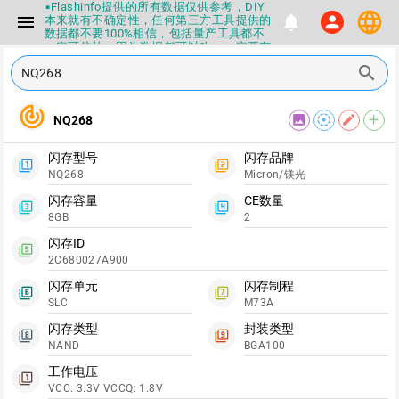
▪Flashinfo提供的所有数据仅供参考，DIY
language
menu
notifications
本来就有不确定性，任何第三方工具提供的
person
数据都不要100%相信，包括量产工具都不
一定可信的，因为数据都可以改，一定要有
正确的认知，不要随大流
search
▪如果发现数据有错误，或者存在误导，欢
迎积极反馈，Flashinfo尽量维护最正确的
指导性数据
track_changes
image
filter_tilt_shift
edit
add
▪Flashinfo APP更新技术规格和量产工具标
NQ268
签啦，使用更加丝滑，快点击下载吧
▪兄弟们没事不要乱下载量产工具，过分了
闪存型号
闪存品牌
下载服务会暂停一段时间才能恢复
filter_1
filter_2
NQ268
Micron/镁光
▪Flashinfo提供的所有数据仅供参考，DIY
本来就有不确定性，任何第三方工具提供的
闪存容量
CE数量
数据都不要100%相信，包括量产工具都不
filter_3
filter_4
8GB
2
一定可信的，因为数据都可以改，一定要有
正确的认知，不要随大流
闪存ID
filter_5
▪如果发现数据有错误，或者存在误导，欢
2C680027A900
迎积极反馈，Flashinfo尽量维护最正确的
指导性数据
闪存单元
闪存制程
filter_6
filter_7
▪Flashinfo APP更新技术规格和量产工具标
SLC
M73A
签啦，使用更加丝滑，快点击下载吧
闪存类型
封装类型
filter_8
filter_9
NAND
BGA100
工作电压
filter_1
VCC: 3.3V VCCQ: 1.8V