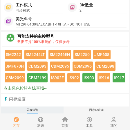
工作模式
Die数量
filter_2
filter_3
同步模式
2
美光料号
filter_4
MT29F64G08AECABH1-10IT:A - DO NOT USE
group_work
可能支持的主控型号
数据不是100%准确的，仅供参考
SM2242
SM2244LT
SM2246EN
SM2250
JMF608
JMF670H
CBM2093
CBM2095
CBM2096
CBM2098
CBM2099
CBM2199
IS902E
IS902
IS903
IS916
IS917
点击绿色按钮有惊喜哦~
闪存速度
flash_on
请登录查看该闪存速度详情
闪存查询
闪存ID查询
推荐
redeem
闪存
测速
首页
工具
我的