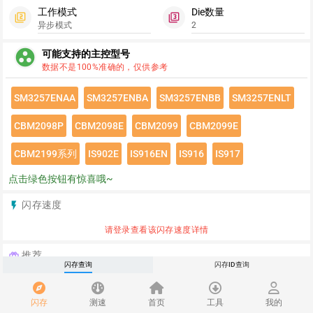
工作模式
Die数量
filter_2
filter_3
异步模式
2
group_work
可能支持的主控型号
数据不是100%准确的，仅供参考
SM3257ENAA
SM3257ENBA
SM3257ENBB
SM3257ENLT
CBM2098P
CBM2098E
CBM2099
CBM2099E
CBM2199系列
IS902E
IS916EN
IS916
IS917
点击绿色按钮有惊喜哦~
闪存速度
flash_on
请登录查看该闪存速度详情
推荐
redeem
闪存查询
闪存ID查询
闪存
测速
首页
工具
我的