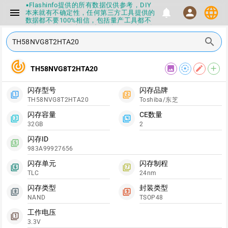
▪Flashinfo提供的所有数据仅供参考，DIY
language
menu
notifications
person
本来就有不确定性，任何第三方工具提供的
数据都不要100%相信，包括量产工具都不
一定可信的，因为数据都可以改，一定要有
正确的认知，不要随大流
search
▪如果发现数据有错误，或者存在误导，欢
迎积极反馈，Flashinfo尽量维护最正确的
指导性数据
track_changes
image
filter_tilt_shift
edit
add
TH58NVG8T2HTA20
▪Flashinfo APP更新技术规格和量产工具标
签啦，使用更加丝滑，快点击下载吧
▪兄弟们没事不要乱下载量产工具，过分了
闪存型号
闪存品牌
下载服务会暂停一段时间才能恢复
filter_1
filter_2
TH58NVG8T2HTA20
Toshiba/东芝
▪Flashinfo提供的所有数据仅供参考，DIY
本来就有不确定性，任何第三方工具提供的
闪存容量
CE数量
filter_3
filter_4
数据都不要100%相信，包括量产工具都不
32GB
2
一定可信的，因为数据都可以改，一定要有
正确的认知，不要随大流
闪存ID
filter_5
▪如果发现数据有错误，或者存在误导，欢
983A99927656
迎积极反馈，Flashinfo尽量维护最正确的
指导性数据
闪存单元
闪存制程
filter_6
filter_7
▪Flashinfo APP更新技术规格和量产工具标
TLC
24nm
签啦，使用更加丝滑，快点击下载吧
闪存类型
封装类型
filter_8
filter_9
NAND
TSOP48
工作电压
filter_1
3.3V