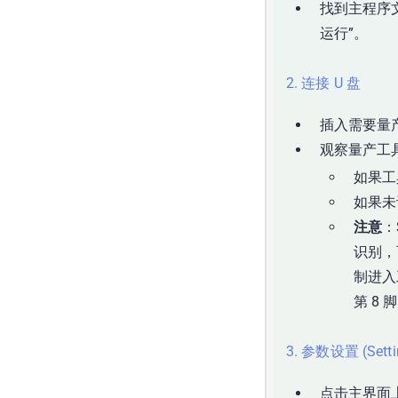
找到主程序
运行”。
2. 连接 U 盘
插入需要量产
观察量产工
如果工
如果未
注意
：
识别，
制进入
第 8 
3. 参数设置 (Setti
点击主界面