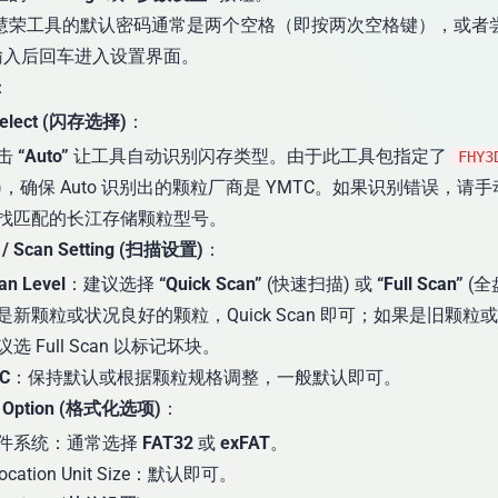
慧荣工具的默认密码通常是两个空格（即按两次空格键），或者
输入后回车进入设置界面。
：
Select (闪存选择)
：
击
“Auto”
让工具自动识别闪存类型。由于此工具包指定了
FHY3
)，确保 Auto 识别出的颗粒厂商是 YMTC。如果识别错误，请
找匹配的长江存储颗粒型号。
t / Scan Setting (扫描设置)
：
an Level
：建议选择
“Quick Scan”
(快速扫描) 或
“Full Scan”
(全
是新颗粒或状况良好的颗粒，Quick Scan 即可；如果是旧颗粒
议选 Full Scan 以标记坏块。
C
：保持默认或根据颗粒规格调整，一般默认即可。
t Option (格式化选项)
：
件系统：通常选择
FAT32
或
exFAT
。
location Unit Size：默认即可。