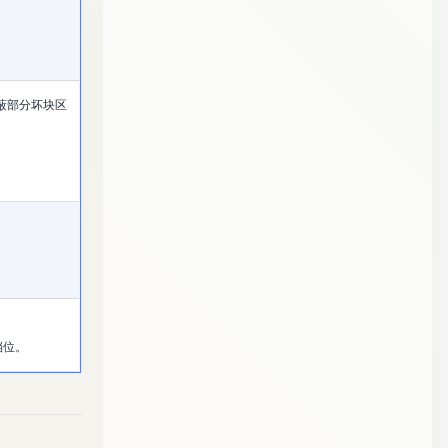
)，屏蔽部分坏块区
档位。