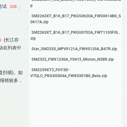
p
尝试
、
320
SM2263XT_B16_B17_PKGS0620A_FWS0614B0_S
0617A.zip
SM2263XT_B16_B17_PKGU0702A_FWT1103F0L.
zip
(长江存
D
手动在列表中
Star_SM2320_MPV0121A_FWV0120A_B47R.zip
SM2322_FWX1230A_Y0415_Micron_N58R.zip
SM2259XT3_FHY3D-
盘扫描)。如
V7QLC_PKGX0304A_FWX0301B0_Beta.zip
或报错较多，