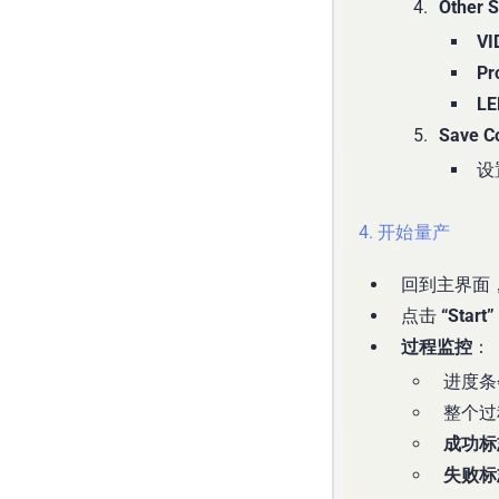
Other 
VI
Pr
LE
Save C
设
4. 开始量产
回到主界面
点击
“Start”
过程监控
：
进度条
整个过
成功标
失败标