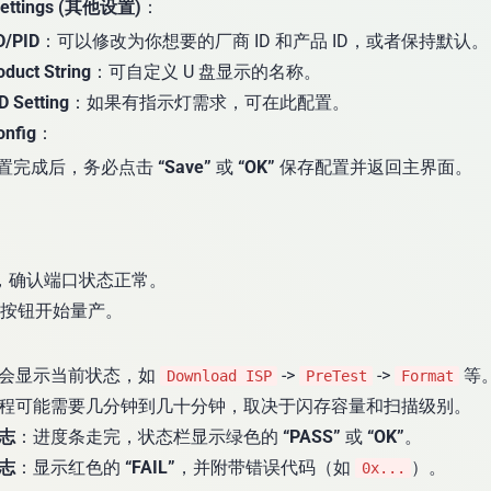
Settings (其他设置)
：
D/PID
：可以修改为你想要的厂商 ID 和产品 ID，或者保持默认。
oduct String
：可自定义 U 盘显示的名称。
D Setting
：如果有指示灯需求，可在此配置。
onfig
：
置完成后，务必点击
“Save”
或
“OK”
保存配置并返回主界面。
，确认端口状态正常。
按钮开始量产。
会显示当前状态，如
->
->
等
Download ISP
PreTest
Format
程可能需要几分钟到几十分钟，取决于闪存容量和扫描级别。
志
：进度条走完，状态栏显示绿色的
“PASS”
或
“OK”
。
志
：显示红色的
“FAIL”
，并附带错误代码（如
）。
0x...