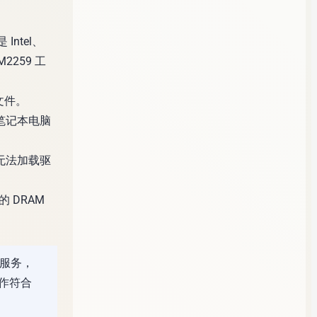
ntel、
2259 工
文件。
笔记本电脑
能无法加载驱
 DRAM
。
载服务，
作符合