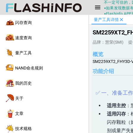
▪如果发现数据有
menu
▪Flashin
▪兄弟们没事不
close
量产工具详情
闪存查询
▪Flashin
不一定可信的，
SM2259XT2_FH
▪如果发现数据有
速度查询
▪Flashin
品牌：慧荣(SMI)
提
量产工具
概览
SM2259XT2_FHY3D-
NAND命名规则
功能介绍
我的历史
✅ 一、准备工
关于
适用主控
：慧
文章
适用闪存
：
闪存颗粒（如
技术规格
别或量产失