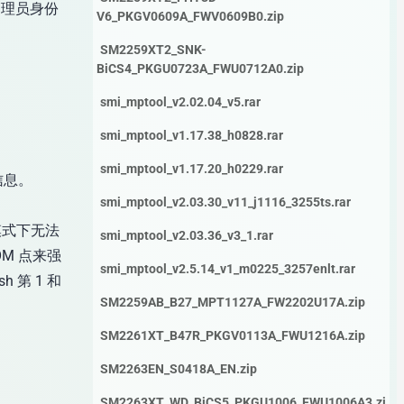
管理员身份
V6_PKGV0609A_FWV0609B0.zip
SM2259XT2_SNK-
BiCS4_PKGU0723A_FWU0712A0.zip
smi_mptool_v2.02.04_v5.rar
smi_mptool_v1.17.38_h0828.rar
smi_mptool_v1.17.20_h0229.rar
信息。
smi_mptool_v2.03.30_v11_j1116_3255ts.rar
模式下无法
smi_mptool_v2.03.36_v3_1.rar
OM 点来强
smi_mptool_v2.5.14_v1_m0225_3257enlt.rar
 第 1 和
SM2259AB_B27_MPT1127A_FW2202U17A.zip
SM2261XT_B47R_PKGV0113A_FWU1216A.zip
SM2263EN_S0418A_EN.zip
SM2263XT_WD_BiCS5_PKGU1006_FWU1006A3.zi