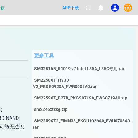
language
数据
fullscreen
notifications
person
APP下载
都不要100%相信，包括量产工具都
数据
更多工具
SM3281AB_R1019 v7 Intel L85A_L85C专用.rar
SM2258XT_HY3D-
V2_PKGR0920A_FWR0905A0.rar
SM2259XT_B27B_PKGS0719A_FWS0719A0.zip
)
sm2246xtkkg.zip
3D NAND
SM2259XT2_FIMN38_PKGU1026A0_FWU0708A0.
具可能无法识
rar