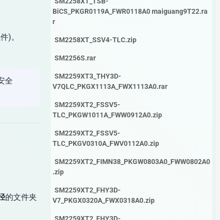
SM2258XT_TSB-
BiCS_PKGR0119A_FWR0118A0 maiguang9T22.ra
r
组件)。
SM2258XT_SSV4-TLC.zip
SM2256S.rar
SM2259XT3_THY3D-
的安全
V7QLC_PKGX1113A_FWX1113A0.rar
SM2259XT2_FSSV5-
TLC_PKGW1011A_FWW0912A0.zip
SM2259XT2_FSSV5-
TLC_PKGV0310A_FWV0112A0.zip
SM2259XT2_FIMN38_PKGW0803A0_FWW0802A0
.zip
SM2259XT2_FHY3D-
径
的文件夹
V7_PKGX0320A_FWX0318A0.zip
SM2259XT2_FHY3D-