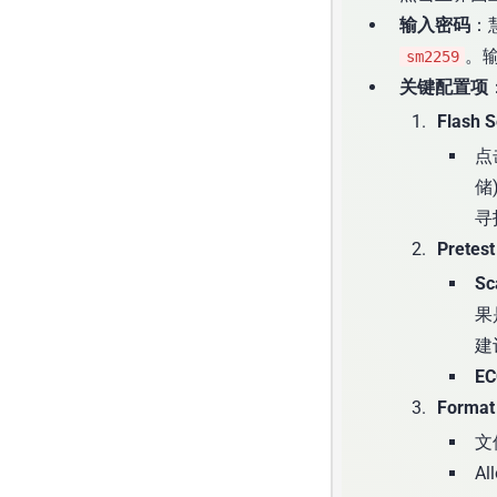
输入密码
：
。
sm2259
关键配置项
Flash 
点
储
寻
Pretes
Sc
果
建
EC
Forma
文
Al