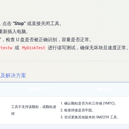
，点击
“Stop”
或直接关闭工具。
，重新插入电脑。
”，检查 U 盘是否被正确识别，容量是否正常。
或
进行读写测试，确保无坏块且速度正常
2testw
MyDiskTest
错及解决方案
可能原因
解决方法
1. 确认颗粒是否为长江存储 (YMTC)。
工具不支持该颗粒，或颗粒虚
2. 检查焊接是否牢固。
焊
3. 尝试更换其他版本的 SM2259 工具。