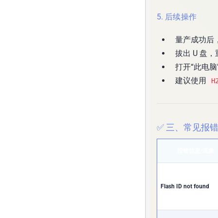
5. 后续操作
量产成功后
拔出 U 盘
打开“此电脑
建议使用
H
✅ 三、常见报
报错信息/现象
Flash ID not found