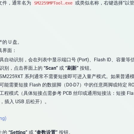
文件，通常名为
或类似名称，右键选择“以
SM2259MPTool.exe
的 U 盘。
具界面：
具自动识别，会在列表中显示端口号 (Port)、Flash ID、容量等
识别，点击界面上的
“Scan”
或
“刷新”
按钮。
SM2259XT 系列通常不需要短接即可进入量产模式。如果普通
可能需要短接 Flash 的数据脚（D0-D7）中的任意两脚或特定 R
工程模式（具体短接点需参考 PCB 丝印或通用短接法：短接 Flash
脚，插入 USB 后松开）。
ng)
上的
“Setting”
或
“参数设置”
按钮。