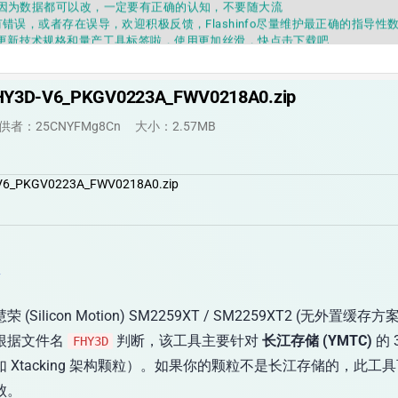
错误，或者存在误导，欢迎积极反馈，Flashinfo尽量维护最正确的指导性
fo APP更新技术规格和量产工具标签啦，使用更加丝滑，快点击下载吧
要乱下载量产工具，过分了下载服务会暂停一段时间才能恢复
fo提供的所有数据仅供参考，DIY本来就有不确定性，任何第三方工具提供的数据
因为数据都可以改，一定要有正确的认知，不要随大流
Y3D-V6_PKGV0223A_FWV0218A0.zip
错误，或者存在误导，欢迎积极反馈，Flashinfo尽量维护最正确的指导性
fo APP更新技术规格和量产工具标签啦，使用更加丝滑，快点击下载吧
供者：25CNYFMg8Cn
大小：2.57MB
V6_PKGV0223A_FWV0218A0.zip
作
荣 (Silicon Motion) SM2259XT / SM2259XT2 (无外置缓存方案
根据文件名
判断，该工具主要针对
长江存储 (YMTC)
的 
FHY3D
 Xtacking 架构颗粒）。如果你的颗粒不是长江存储的，此工
败。