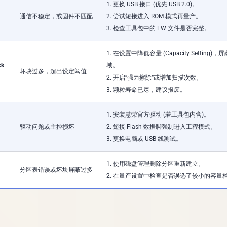
1. 更换 USB 接口 (优先 USB 2.0)。
通信不稳定，或固件不匹配
2. 尝试短接进入 ROM 模式再量产。
3. 检查工具包中的 FW 文件是否完整。
1. 在设置中降低容量 (Capacity Setting
ck
域。
坏块过多，超出设定阈值
2. 开启“强力擦除”或增加扫描次数。
3. 颗粒寿命已尽，建议报废。
1. 安装慧荣官方驱动 (若工具包内含)。
驱动问题或主控损坏
2. 短接 Flash 数据脚强制进入工程模式。
3. 更换电脑或 USB 线测试。
1. 使用磁盘管理删除分区重新建立。
分区表错误或坏块屏蔽过多
2. 在量产设置中检查是否误选了较小的容量