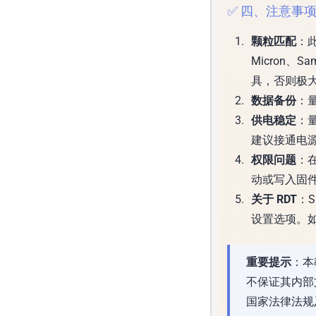
✅ 四、注意事
颗粒匹配
：
Micron、
具，否则极
数据备份
：
供电稳定
：
建议接通电
权限问题
：在
动或写入固
关于 RDT
：S
设置选项。
重要提示
：本
不保证其内部
国家法律法规