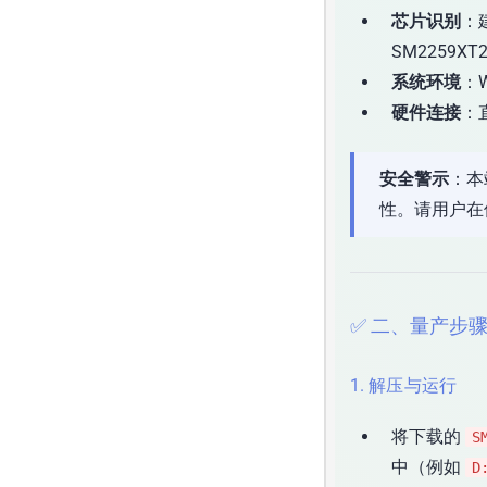
芯片识别
：建
SM2259XT
系统环境
：
硬件连接
：
安全警示
：本
性。请用户在
✅ 二、量产步
1. 解压与运行
将下载的
S
中（例如
D