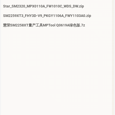
Star_SM2320_MPX0110A_FW1010C_WDS_DW.zip
SM2259XT3_FHY3D-V9_PKGY1106A_FWY1103A0.zip
慧荣SM2258XT量产工具MPTool Q0619A绿色版.7z