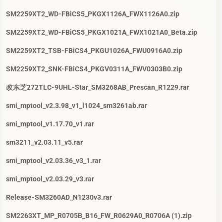
SM2259XT2_WD-FBiCS5_PKGX1126A_FWX1126A0.zip
SM2259XT2_WD-FBiCS5_PKGX1021A_FWX1021A0_Beta.zip
SM2259XT2_TSB-FBiCS4_PKGU1026A_FWU0916A0.zip
SM2259XT2_SNK-FBiCS4_PKGV0311A_FWV0303B0.zip
改东芝272TLC-9UHL-Star_SM3268AB_Prescan_R1229.rar
smi_mptool_v2.3.98_v1_l1024_sm3261ab.rar
smi_mptool_v1.17.70_v1.rar
sm3211_v2.03.11_v5.rar
smi_mptool_v2.03.36_v3_1.rar
smi_mptool_v2.03.29_v3.rar
Release-SM3260AD_N1230v3.rar
SM2263XT_MP_R0705B_B16_FW_R0629A0_R0706A (1).zip