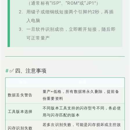
（通常标有“ISP”、“ROM”或“JP1”）
用镊子或细铜线短接两个引脚约2秒，再插
入电脑
一旦软件识别成功，立即断开短接，随后即
可正常量产
✅ 四、注意事项
项目
说明
量产=低格，所有数据将永久删除，提前备
数据丢失警告
份重要资料
不同版本工具支持的闪存型号不同，务必使
工具版本选择
用与闪存匹配的版本
若多次识别失败，可能是闪存损坏或主控故
闪存识别失败