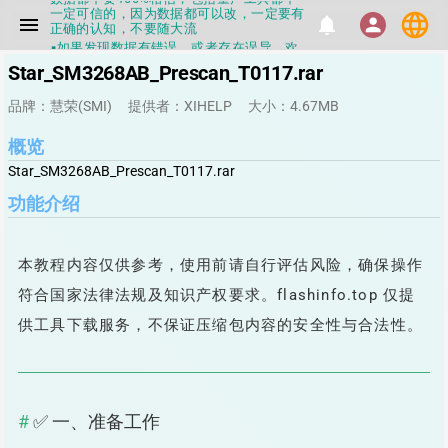
一定可信的，因为数据都可以改，一定要有
正确的认知，不要随大流
language
menu
notifications
person
▪如果发现数据有错误，或者存在误导，欢
迎积极反馈，Flashinfo尽量维护最正确的
指导性数据
Star_SM3268AB_Prescan_T0117.rar
▪Flashinfo APP更新技术规格和量产工具标
签啦，使用更加丝滑，快点击下载吧
品牌：慧荣(SMI)
提供者：XIHELP
大小：4.67MB
▪兄弟们没事不要乱下载量产工具，过分了
下载服务会暂停一段时间才能恢复
概览
▪Flashinfo提供的所有数据仅供参考，DIY
本来就有不确定性，任何第三方工具提供的
Star_SM3268AB_Prescan_T0117.rar
数据都不要100%相信，包括量产工具都不
一定可信的，因为数据都可以改，一定要有
功能介绍
正确的认知，不要随大流
▪如果发现数据有错误，或者存在误导，欢
迎积极反馈，Flashinfo尽量维护最正确的
指导性数据
本教程内容仅供参考，使用前请自行评估风险，确保操作
▪Flashinfo APP更新技术规格和量产工具标
符合国家法律法规及知识产权要求。flashinfo.top 仅提
签啦，使用更加丝滑，快点击下载吧
供工具下载服务，不保证压缩包内容的安全性与合法性。
✅ 一、准备工作