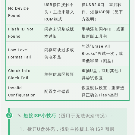
USB接口接触不
换USB2.0口、重启软
No Device
良 / 主控未进入
件、短接ISP脚（见下
Found
ROM模式
方说明）
Flash ID Not
闪存未识别或版
手动添加闪存ID，或更
Found
本过旧
换新版工具包
勾选“Erase All
Low Level
闪存坏块过多或
Blocks”再试一次，或
Format Fail
供电不足
降低容量（割盘）
Check Info
重插U盘，或用其他工
主控信息区损坏
Block Fail
具尝试恢复
Invalid
恢复默认设置，重新选
配置文件错误
Configuration
择正确的Flash类型
🔧
短接ISP小技巧
（适用于无法识别情况）：
拆开U盘外壳，找到主控板上的 ISP 引脚