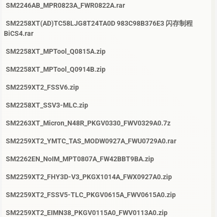
SM2246AB_MPR0823A_FWR0822A.rar
SM2258XT(AD)TC58LJG8T24TA0D 983C98B376E3 闪存制程
BiCS4.rar
SM2258XT_MPTool_Q0815A.zip
SM2258XT_MPTool_Q0914B.zip
SM2259XT2_FSSV6.zip
SM2258XT_SSV3-MLC.zip
SM2263XT_Micron_N48R_PKGV0330_FWV0329A0.7z
SM2259XT2_YMTC_TAS_MODW0927A_FWU0729A0.rar
SM2262EN_NoIM_MPT0807A_FW42BBT9BA.zip
SM2259XT2_FHY3D-V3_PKGX1014A_FWX0927A0.zip
SM2259XT2_FSSV5-TLC_PKGV0615A_FWV0615A0.zip
SM2259XT2_EIMN38_PKGV0115A0_FWV0113A0.zip