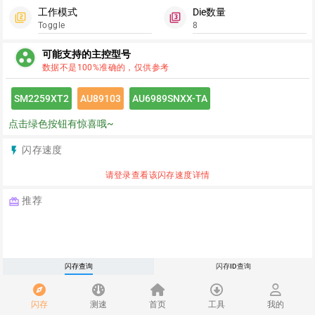
工作模式
Die数量
filter_2
filter_3
Toggle
8
group_work
可能支持的主控型号
数据不是100%准确的，仅供参考
SM2259XT2
AU89103
AU6989SNXX-TA
点击绿色按钮有惊喜哦~
闪存速度
flash_on
请登录查看该闪存速度详情
推荐
redeem
翼浪数码淘宝店首页
闪存查询
闪存ID查询
闪存
测速
首页
工具
我的