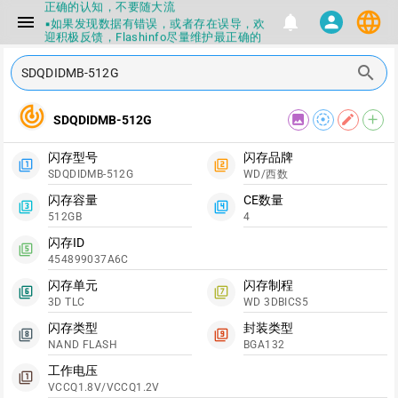
正确的认知，不要随大流
language
menu
notifications
person
▪如果发现数据有错误，或者存在误导，欢
迎积极反馈，Flashinfo尽量维护最正确的
指导性数据
▪Flashinfo APP更新技术规格和量产工具标
search
签啦，使用更加丝滑，快点击下载吧
▪兄弟们没事不要乱下载量产工具，过分了
track_changes
下载服务会暂停一段时间才能恢复
image
filter_tilt_shift
edit
add
SDQDIDMB-512G
▪Flashinfo提供的所有数据仅供参考，DIY
本来就有不确定性，任何第三方工具提供的
数据都不要100%相信，包括量产工具都不
闪存型号
闪存品牌
filter_1
filter_2
一定可信的，因为数据都可以改，一定要有
SDQDIDMB-512G
WD/西数
正确的认知，不要随大流
▪如果发现数据有错误，或者存在误导，欢
闪存容量
CE数量
filter_3
filter_4
迎积极反馈，Flashinfo尽量维护最正确的
512GB
4
指导性数据
▪Flashinfo APP更新技术规格和量产工具标
闪存ID
filter_5
签啦，使用更加丝滑，快点击下载吧
454899037A6C
闪存单元
闪存制程
filter_6
filter_7
3D TLC
WD 3DBICS5
闪存类型
封装类型
filter_8
filter_9
NAND FLASH
BGA132
工作电压
filter_1
VCCQ1.8V/VCCQ1.2V