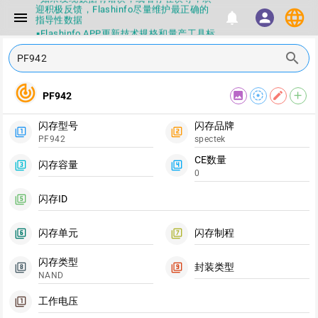
迎积极反馈，Flashinfo尽量维护最正确的
language
menu
notifications
person
指导性数据
▪Flashinfo APP更新技术规格和量产工具标
签啦，使用更加丝滑，快点击下载吧
search
▪兄弟们没事不要乱下载量产工具，过分了
下载服务会暂停一段时间才能恢复
▪Flashinfo提供的所有数据仅供参考，DIY
track_changes
本来就有不确定性，任何第三方工具提供的
image
filter_tilt_shift
edit
add
PF942
数据都不要100%相信，包括量产工具都不
一定可信的，因为数据都可以改，一定要有
正确的认知，不要随大流
闪存型号
闪存品牌
filter_1
filter_2
▪如果发现数据有错误，或者存在误导，欢
PF942
spectek
迎积极反馈，Flashinfo尽量维护最正确的
指导性数据
CE数量
闪存容量
filter_3
filter_4
▪Flashinfo APP更新技术规格和量产工具标
0
签啦，使用更加丝滑，快点击下载吧
闪存ID
filter_5
闪存单元
闪存制程
filter_6
filter_7
闪存类型
封装类型
filter_8
filter_9
NAND
工作电压
filter_1