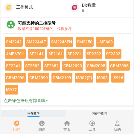
Die数量
工作模式
filter_2
filter_3
0
group_work
可能支持的主控型号
数据不是100%准确的，仅供参考
SM2242
SM2244LT
SM2246EN
SM2250
JMF608
JMF670H
SF2141
SF2181
SF2281
SF2282
SF2382
SF2241
SF2582
SF2682
CBM2093
CBM2095
CBM2096
CBM2098
CBM2099
CBM2199
IS902(E)
IS903
IS916
IS917
点击绿色按钮有惊喜哦~
闪存速度
flash_on
闪存查询
闪存ID查询
请登录查看该闪存速度详情
闪存
测速
首页
工具
我的
推荐
redeem