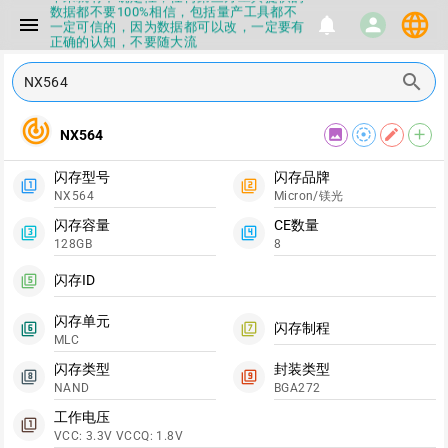
数据都不要100%相信，包括量产工具都不
language
menu
notifications
person
一定可信的，因为数据都可以改，一定要有
正确的认知，不要随大流
▪如果发现数据有错误，或者存在误导，欢
迎积极反馈，Flashinfo尽量维护最正确的
search
指导性数据
▪Flashinfo APP更新技术规格和量产工具标
track_changes
签啦，使用更加丝滑，快点击下载吧
image
filter_tilt_shift
edit
add
NX564
▪兄弟们没事不要乱下载量产工具，过分了
下载服务会暂停一段时间才能恢复
▪Flashinfo提供的所有数据仅供参考，DIY
闪存型号
闪存品牌
filter_1
filter_2
本来就有不确定性，任何第三方工具提供的
NX564
Micron/镁光
数据都不要100%相信，包括量产工具都不
一定可信的，因为数据都可以改，一定要有
闪存容量
CE数量
filter_3
filter_4
正确的认知，不要随大流
128GB
8
▪如果发现数据有错误，或者存在误导，欢
迎积极反馈，Flashinfo尽量维护最正确的
闪存ID
filter_5
指导性数据
▪Flashinfo APP更新技术规格和量产工具标
签啦，使用更加丝滑，快点击下载吧
闪存单元
闪存制程
filter_6
filter_7
MLC
闪存类型
封装类型
filter_8
filter_9
NAND
BGA272
工作电压
filter_1
VCC: 3.3V VCCQ: 1.8V