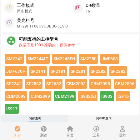
工作模式
Die数量
filter_2
filter_3
同步模式
16
美光料号
filter_4
MT29F1T08CVCDBG6-6ES:D
group_work
可能支持的主控型号
数据不是100%准确的，仅供参考
SM2242
SM2244LT
SM2246EN
SM2250
JMF608
JMF670H
SF2141
SF2181
SF2281
SF2282
SF2382
SF2241
SF2582
SF2682
CBM2093
CBM2095
CBM2096
CBM2098
CBM2099
CBM2199
IS902(E)
IS903
IS916
IS917
闪存查询
闪存ID查询
点击绿色按钮有惊喜哦~
闪存速度
flash_on
闪存
测速
首页
工具
我的