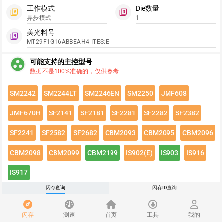
工作模式
Die数量
filter_2
filter_3
异步模式
1
美光料号
filter_4
MT29F1G16ABBEAH4-ITES:E
group_work
可能支持的主控型号
数据不是100%准确的，仅供参考
SM2242
SM2244LT
SM2246EN
SM2250
JMF608
JMF670H
SF2141
SF2181
SF2281
SF2282
SF2382
SF2241
SF2582
SF2682
CBM2093
CBM2095
CBM2096
CBM2098
CBM2099
CBM2199
IS902(E)
IS903
IS916
IS917
闪存查询
闪存ID查询
点击绿色按钮有惊喜哦~
闪存速度
flash_on
闪存
测速
首页
工具
我的