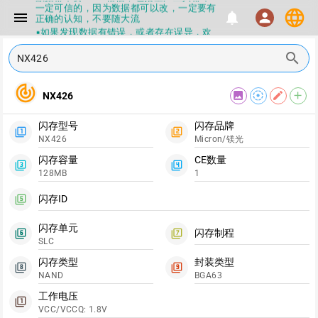
一定可信的，因为数据都可以改，一定要有
language
menu
notifications
person
正确的认知，不要随大流
▪如果发现数据有错误，或者存在误导，欢
迎积极反馈，Flashinfo尽量维护最正确的
指导性数据
search
▪Flashinfo APP更新技术规格和量产工具标
签啦，使用更加丝滑，快点击下载吧
track_changes
▪兄弟们没事不要乱下载量产工具，过分了
image
filter_tilt_shift
edit
add
NX426
下载服务会暂停一段时间才能恢复
▪Flashinfo提供的所有数据仅供参考，DIY
本来就有不确定性，任何第三方工具提供的
闪存型号
闪存品牌
filter_1
filter_2
数据都不要100%相信，包括量产工具都不
NX426
Micron/镁光
一定可信的，因为数据都可以改，一定要有
正确的认知，不要随大流
闪存容量
CE数量
filter_3
filter_4
▪如果发现数据有错误，或者存在误导，欢
128MB
1
迎积极反馈，Flashinfo尽量维护最正确的
指导性数据
闪存ID
filter_5
▪Flashinfo APP更新技术规格和量产工具标
签啦，使用更加丝滑，快点击下载吧
闪存单元
闪存制程
filter_6
filter_7
SLC
闪存类型
封装类型
filter_8
filter_9
NAND
BGA63
工作电压
filter_1
VCC/VCCQ: 1.8V