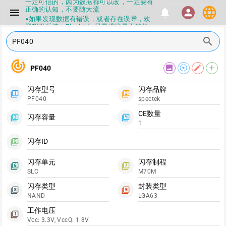
一定可信的，因为数据都可以改，一定要有
language
正确的认知，不要随大流
menu
notifications
person
▪如果发现数据有错误，或者存在误导，欢
迎积极反馈，Flashinfo尽量维护最正确的
指导性数据
search
▪Flashinfo APP更新技术规格和量产工具标
签啦，使用更加丝滑，快点击下载吧
▪兄弟们没事不要乱下载量产工具，过分了
track_changes
image
filter_tilt_shift
edit
add
下载服务会暂停一段时间才能恢复
PF040
▪Flashinfo提供的所有数据仅供参考，DIY
本来就有不确定性，任何第三方工具提供的
闪存型号
闪存品牌
数据都不要100%相信，包括量产工具都不
filter_1
filter_2
PF040
spectek
一定可信的，因为数据都可以改，一定要有
正确的认知，不要随大流
CE数量
闪存容量
▪如果发现数据有错误，或者存在误导，欢
filter_3
filter_4
1
迎积极反馈，Flashinfo尽量维护最正确的
指导性数据
闪存ID
filter_5
▪Flashinfo APP更新技术规格和量产工具标
签啦，使用更加丝滑，快点击下载吧
闪存单元
闪存制程
filter_6
filter_7
SLC
M70M
闪存类型
封装类型
filter_8
filter_9
NAND
LGA63
工作电压
filter_1
Vcc: 3.3V, VccQ: 1.8V