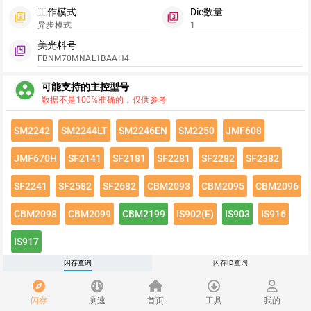
工作模式
Die数量
filter_2
filter_3
异步模式
1
美光料号
filter_4
FBNM70MNAL1BAAH4
group_work
可能支持的主控型号
数据不是100%准确的，仅供参考
SM2242
SM2244LT
SM2246EN
SM2250
JMF608
JMF670H
SF2141
SF2181
SF2281
SF2282
SF2382
SF2241
SF2582
SF2682
CBM2093
CBM2095
CBM2096
CBM2098
CBM2099
CBM2199
IS902(E)
IS903
IS916
IS917
闪存查询
闪存ID查询
点击绿色按钮有惊喜哦~
闪存速度
flash_on
闪存
测速
首页
工具
我的