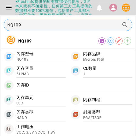
▪Flashinfo提供的所有数据仅供参考，DIY
language
本来就有不确定性，任何第三方工具提供的
menu
notifications
person
数据都不要100%相信，包括量产工具都不
一定可信的，因为数据都可以改，一定要有
正确的认知，不要随大流
search
▪如果发现数据有错误，或者存在误导，欢
迎积极反馈，Flashinfo尽量维护最正确的
指导性数据
track_changes
▪Flashinfo APP更新技术规格和量产工具标
image
filter_tilt_shift
edit
add
NQ109
签啦，使用更加丝滑，快点击下载吧
▪兄弟们没事不要乱下载量产工具，过分了
闪存型号
闪存品牌
下载服务会暂停一段时间才能恢复
filter_1
filter_2
NQ109
Micron/镁光
▪Flashinfo提供的所有数据仅供参考，DIY
本来就有不确定性，任何第三方工具提供的
闪存容量
CE数量
数据都不要100%相信，包括量产工具都不
filter_3
filter_4
512MB
1
一定可信的，因为数据都可以改，一定要有
正确的认知，不要随大流
▪如果发现数据有错误，或者存在误导，欢
闪存ID
filter_5
迎积极反馈，Flashinfo尽量维护最正确的
指导性数据
闪存单元
闪存制程
▪Flashinfo APP更新技术规格和量产工具标
filter_6
filter_7
SLC
签啦，使用更加丝滑，快点击下载吧
闪存类型
封装类型
filter_8
filter_9
NAND
BGA/TSOP
工作电压
filter_1
VCC: 3.3V VCCQ: 1.8V