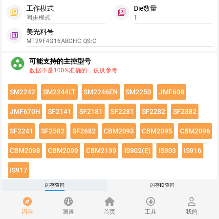
工作模式
Die数量
filter_2
filter_3
同步模式
1
美光料号
filter_4
MT29F4G16ABCHC QS:C
group_work
可能支持的主控型号
数据不是100%准确的，仅供参考
SM2242
SM2244LT
SM2246EN
SM2250
JMF608
JMF670H
SF2141
SF2181
SF2281
SF2282
SF2382
SF2241
SF2582
SF2682
CBM2093
CBM2095
CBM2096
CBM2098
CBM2099
CBM2199
IS902(E)
IS903
IS916
IS917
闪存查询
闪存ID查询
点击绿色按钮有惊喜哦~
闪存速度
flash_on
闪存
测速
首页
工具
我的