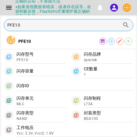
正确的认知，不要随大流
language
menu
notifications
▪如果发现数据有错误，或者存在误导，欢
person
迎积极反馈，Flashinfo尽量维护最正确的
指导性数据
▪Flashinfo APP更新技术规格和量产工具标
search
签啦，使用更加丝滑，快点击下载吧
▪兄弟们没事不要乱下载量产工具，过分了
下载服务会暂停一段时间才能恢复
track_changes
image
filter_tilt_shift
edit
add
PFE10
▪Flashinfo提供的所有数据仅供参考，DIY
本来就有不确定性，任何第三方工具提供的
数据都不要100%相信，包括量产工具都不
闪存型号
闪存品牌
一定可信的，因为数据都可以改，一定要有
filter_1
filter_2
PFE10
spectek
正确的认知，不要随大流
▪如果发现数据有错误，或者存在误导，欢
CE数量
闪存容量
迎积极反馈，Flashinfo尽量维护最正确的
filter_3
filter_4
1
指导性数据
▪Flashinfo APP更新技术规格和量产工具标
闪存ID
filter_5
签啦，使用更加丝滑，快点击下载吧
闪存单元
闪存制程
filter_6
filter_7
MLC
L73A
闪存类型
封装类型
filter_8
filter_9
NAND
BGA100
工作电压
filter_1
Vcc: 3.3V, VccQ: 1.8V