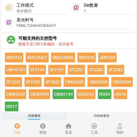
工作模式
Die数量
filter_2
filter_3
异步模式
1
美光料号
filter_4
FBML73ANAKDBAAH1
group_work
可能支持的主控型号
数据不是100%准确的，仅供参考
SM2242
SM2244LT
SM2246EN
SM2250
JMF608
JMF670H
SF2141
SF2181
SF2281
SF2282
SF2382
SF2241
SF2582
SF2682
CBM2093
CBM2095
CBM2096
CBM2098
CBM2099
CBM2199
IS902(E)
IS903
IS916
IS917
闪存查询
闪存ID查询
点击绿色按钮有惊喜哦~
闪存速度
flash_on
闪存
测速
首页
工具
我的