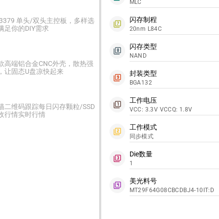
MLC
闪存制程
C3379 单头/双头主控板，多样选
filter_7
满足你的DIY需求
20nm L84C
闪存类型
filter_8
NAND
款高端铝合金CNC外壳，散热强
，让固态U盘凉快起来
封装类型
filter_9
BGA132
工作电压
filter_1
描二维码跟踪每日闪存颗粒/SSD
VCC: 3.3V VCCQ: 1.8V
收行情实时行情
工作模式
filter_2
同步模式
Die数量
filter_3
1
美光料号
filter_4
MT29F64G08CBCDBJ4-10IT:D