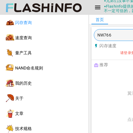
▪兄弟们没事不
▪Flashin
menu
不一定可信的，
▪如果发现数据有
首页
▪Flashin
闪存查询
▪兄弟们没事不
▪Flashin
不一定可信的，
速度查询
▪如果发现数据有
闪存速度
flash_on
▪Flashin
量产工具
请登录
推荐
redeem
NAND命名规则
我的历史
翼
关于
文章
点
技术规格