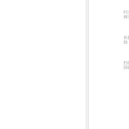
F
择
长
劲
扫
回