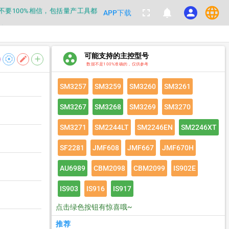
language
都不要100%相信，包括量产工具都
fullscreen
notifications
person
APP下载
数据
group_work
可能支持的主控型号
都不要100%相信，包括量产工具都
filter_tilt_shift
edit
add
数据不是100%准确的，仅供参考
数据
SM3257
SM3259
SM3260
SM3261
SM3267
SM3268
SM3269
SM3270
SM3271
SM2244LT
SM2246EN
SM2246XT
SF2281
JMF608
JMF667
JMF670H
AU6989
CBM2098
CBM2099
IS902E
IS903
IS916
IS917
点击绿色按钮有惊喜哦~
推荐