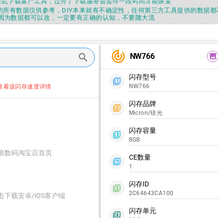
要乱下载量产工具，过分了下载服务会暂停一段时间才能恢复
fo提供的所有数据仅供参考，DIY本来就有不确定性，任何第三方工具提供的数据
因为数据都可以改，一定要有正确的认知，不要随大流
错误，或者存在误导，欢迎积极反馈，Flashinfo尽量维护最正确的指导性
fo APP更新技术规格和量产工具标签啦，使用更加丝滑，快点击下载吧
要乱下载量产工具，过分了下载服务会暂停一段时间才能恢复
track_changes
fo提供的所有数据仅供参考，DIY本来就有不确定性，任何第三方工具提供的数据
NW766
search
image
因为数据都可以改，一定要有正确的认知，不要随大流
错误，或者存在误导，欢迎积极反馈，Flashinfo尽量维护最正确的指导性
闪存型号
fo APP更新技术规格和量产工具标签啦，使用更加丝滑，快点击下载吧
filter_1
NW766
查看该闪存速度详情
闪存品牌
filter_2
Micron/镁光
闪存容量
filter_3
8GB
浪数码淘宝店首页
CE数量
filter_4
1
闪存ID
filter_5
2C64643CA100
击下载安卓/iOS客户端
闪存单元
filter_6