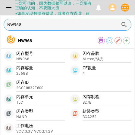
一定可信的，因为数据都可以改，一定要有
language
menu
notifications
person
正确的认知，不要随大流
▪如果发现数据有错误，或者存在误导，欢
迎积极反馈，Flashinfo尽量维护最正确的
指导性数据
search
▪Flashinfo APP更新技术规格和量产工具标
签啦，使用更加丝滑，快点击下载吧
track_changes
▪兄弟们没事不要乱下载量产工具，过分了
image
filter_tilt_shift
edit
add
NW968
下载服务会暂停一段时间才能恢复
▪Flashinfo提供的所有数据仅供参考，DIY
本来就有不确定性，任何第三方工具提供的
闪存型号
闪存品牌
filter_1
filter_2
数据都不要100%相信，包括量产工具都不
NW968
Micron/镁光
一定可信的，因为数据都可以改，一定要有
正确的认知，不要随大流
闪存容量
CE数量
filter_3
filter_4
▪如果发现数据有错误，或者存在误导，欢
256GB
4
迎积极反馈，Flashinfo尽量维护最正确的
指导性数据
闪存ID
filter_5
▪Flashinfo APP更新技术规格和量产工具标
2CC30832E600
签啦，使用更加丝滑，快点击下载吧
闪存单元
闪存制程
filter_6
filter_7
TLC
B27B
闪存类型
封装类型
filter_8
filter_9
NAND
BGA252
工作电压
filter_1
VCC:3.3V VCCQ:1.2V