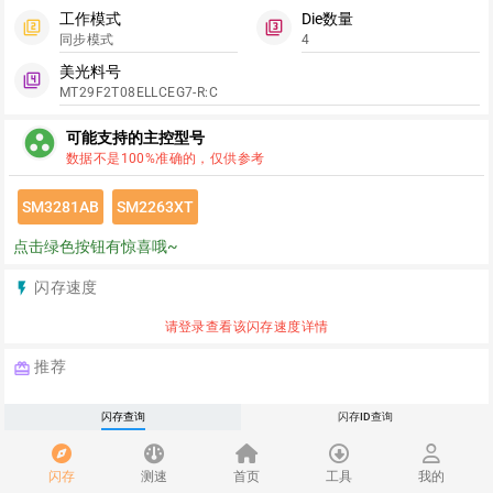
工作模式
Die数量
filter_2
filter_3
同步模式
4
美光料号
filter_4
MT29F2T08ELLCEG7-R:C
group_work
可能支持的主控型号
数据不是100%准确的，仅供参考
SM3281AB
SM2263XT
点击绿色按钮有惊喜哦~
闪存速度
flash_on
请登录查看该闪存速度详情
推荐
redeem
闪存查询
闪存ID查询
翼浪数码淘宝店首页
闪存
测速
首页
工具
我的