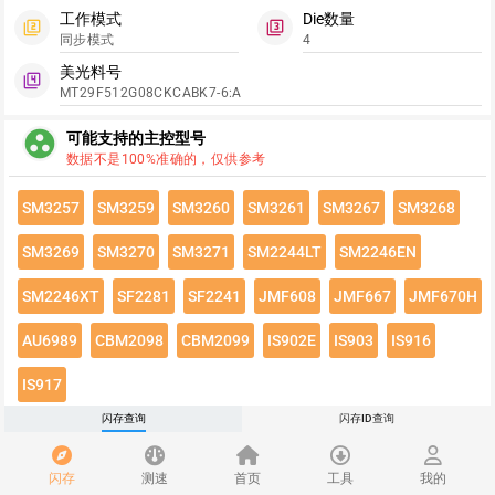
工作模式
Die数量
filter_2
filter_3
同步模式
4
美光料号
filter_4
MT29F512G08CKCABK7-6:A
group_work
可能支持的主控型号
数据不是100%准确的，仅供参考
SM3257
SM3259
SM3260
SM3261
SM3267
SM3268
SM3269
SM3270
SM3271
SM2244LT
SM2246EN
SM2246XT
SF2281
SF2241
JMF608
JMF667
JMF670H
AU6989
CBM2098
CBM2099
IS902E
IS903
IS916
IS917
闪存查询
闪存ID查询
点击绿色按钮有惊喜哦~
闪存速度
flash_on
闪存
测速
首页
工具
我的