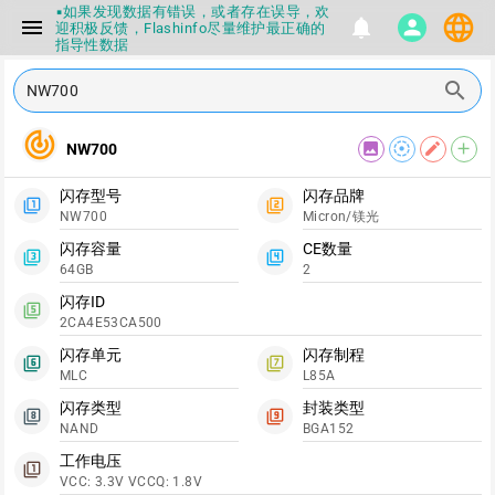
▪如果发现数据有错误，或者存在误导，欢
language
menu
notifications
person
迎积极反馈，Flashinfo尽量维护最正确的
指导性数据
▪Flashinfo APP更新技术规格和量产工具标
签啦，使用更加丝滑，快点击下载吧
search
▪兄弟们没事不要乱下载量产工具，过分了
下载服务会暂停一段时间才能恢复
track_changes
▪Flashinfo提供的所有数据仅供参考，DIY
image
filter_tilt_shift
edit
add
NW700
本来就有不确定性，任何第三方工具提供的
数据都不要100%相信，包括量产工具都不
一定可信的，因为数据都可以改，一定要有
闪存型号
闪存品牌
filter_1
filter_2
正确的认知，不要随大流
NW700
Micron/镁光
▪如果发现数据有错误，或者存在误导，欢
迎积极反馈，Flashinfo尽量维护最正确的
闪存容量
CE数量
filter_3
filter_4
指导性数据
64GB
2
▪Flashinfo APP更新技术规格和量产工具标
签啦，使用更加丝滑，快点击下载吧
闪存ID
filter_5
2CA4E53CA500
闪存单元
闪存制程
filter_6
filter_7
MLC
L85A
闪存类型
封装类型
filter_8
filter_9
NAND
BGA152
工作电压
filter_1
VCC: 3.3V VCCQ: 1.8V