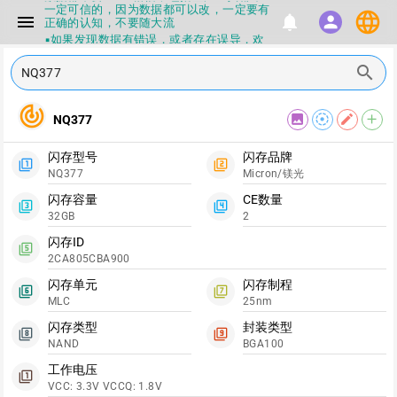
一定可信的，因为数据都可以改，一定要有
language
menu
notifications
person
正确的认知，不要随大流
▪如果发现数据有错误，或者存在误导，欢
迎积极反馈，Flashinfo尽量维护最正确的
指导性数据
search
▪Flashinfo APP更新技术规格和量产工具标
签啦，使用更加丝滑，快点击下载吧
track_changes
▪兄弟们没事不要乱下载量产工具，过分了
image
filter_tilt_shift
edit
add
NQ377
下载服务会暂停一段时间才能恢复
▪Flashinfo提供的所有数据仅供参考，DIY
本来就有不确定性，任何第三方工具提供的
闪存型号
闪存品牌
filter_1
filter_2
数据都不要100%相信，包括量产工具都不
NQ377
Micron/镁光
一定可信的，因为数据都可以改，一定要有
正确的认知，不要随大流
闪存容量
CE数量
filter_3
filter_4
▪如果发现数据有错误，或者存在误导，欢
32GB
2
迎积极反馈，Flashinfo尽量维护最正确的
指导性数据
闪存ID
filter_5
▪Flashinfo APP更新技术规格和量产工具标
2CA805CBA900
签啦，使用更加丝滑，快点击下载吧
闪存单元
闪存制程
filter_6
filter_7
MLC
25nm
闪存类型
封装类型
filter_8
filter_9
NAND
BGA100
工作电压
filter_1
VCC: 3.3V VCCQ: 1.8V