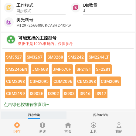
工作模式
Die数量
filter_2
filter_3
同步模式
4
美光料号
filter_4
MT29F256G08CKCABH2-10P:A
group_work
可能支持的主控型号
数据不是100%准确的，仅供参考
SM3527
SM3267
SM3268
SM2242
SM2244LT
SM2246EN
JMF608
JMF670H
SF2181
SF2281
CBM2093
CBM2095
CBM2096
CBM2098
CBM2099
CBM2199
IS902E
IS902
IS903
IS916
IS917
点击绿色按钮有惊喜哦~
闪存速度
闪存查询
闪存ID查询
flash_on
请登录查看该闪存速度详情
闪存
测速
首页
工具
我的