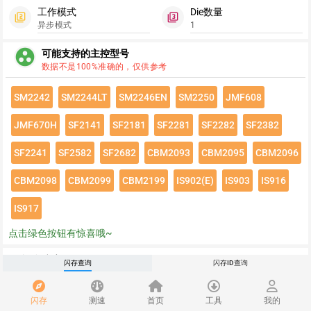
工作模式
Die数量
filter_2
filter_3
异步模式
1
group_work
可能支持的主控型号
数据不是100%准确的，仅供参考
SM2242
SM2244LT
SM2246EN
SM2250
JMF608
JMF670H
SF2141
SF2181
SF2281
SF2282
SF2382
SF2241
SF2582
SF2682
CBM2093
CBM2095
CBM2096
CBM2098
CBM2099
CBM2199
IS902(E)
IS903
IS916
IS917
点击绿色按钮有惊喜哦~
闪存速度
flash_on
闪存查询
闪存ID查询
请登录查看该闪存速度详情
闪存
测速
首页
工具
我的
推荐
redeem