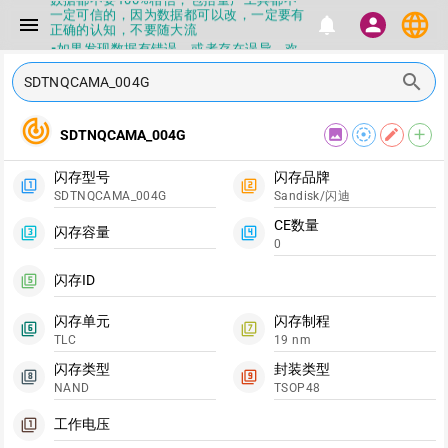
一定可信的，因为数据都可以改，一定要有
language
menu
notifications
person
正确的认知，不要随大流
▪如果发现数据有错误，或者存在误导，欢
迎积极反馈，Flashinfo尽量维护最正确的
指导性数据
search
▪Flashinfo APP更新技术规格和量产工具标
签啦，使用更加丝滑，快点击下载吧
track_changes
▪兄弟们没事不要乱下载量产工具，过分了
image
filter_tilt_shift
edit
add
SDTNQCAMA_004G
下载服务会暂停一段时间才能恢复
▪Flashinfo提供的所有数据仅供参考，DIY
闪存型号
闪存品牌
本来就有不确定性，任何第三方工具提供的
filter_1
filter_2
数据都不要100%相信，包括量产工具都不
SDTNQCAMA_004G
Sandisk/闪迪
一定可信的，因为数据都可以改，一定要有
CE数量
正确的认知，不要随大流
闪存容量
filter_3
filter_4
▪如果发现数据有错误，或者存在误导，欢
0
迎积极反馈，Flashinfo尽量维护最正确的
指导性数据
闪存ID
filter_5
▪Flashinfo APP更新技术规格和量产工具标
签啦，使用更加丝滑，快点击下载吧
闪存单元
闪存制程
filter_6
filter_7
TLC
19 nm
闪存类型
封装类型
filter_8
filter_9
NAND
TSOP48
工作电压
filter_1