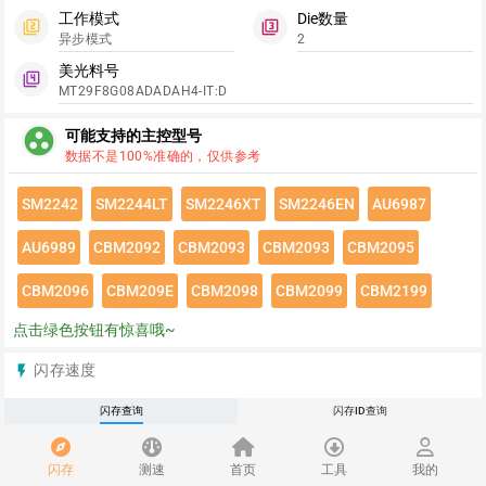
工作模式
Die数量
filter_2
filter_3
异步模式
2
美光料号
filter_4
MT29F8G08ADADAH4-IT:D
group_work
可能支持的主控型号
数据不是100%准确的，仅供参考
SM2242
SM2244LT
SM2246XT
SM2246EN
AU6987
AU6989
CBM2092
CBM2093
CBM2093
CBM2095
CBM2096
CBM209E
CBM2098
CBM2099
CBM2199
点击绿色按钮有惊喜哦~
闪存速度
flash_on
请登录查看该闪存速度详情
闪存查询
闪存ID查询
推荐
redeem
闪存
测速
首页
工具
我的