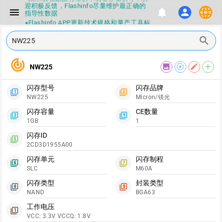
迎积极反馈，Flashinfo尽量维护最正确的
language
menu
notifications
person
指导性数据
▪Flashinfo APP更新技术规格和量产工具标
签啦，使用更加丝滑，快点击下载吧
search
▪兄弟们没事不要乱下载量产工具，过分了
下载服务会暂停一段时间才能恢复
▪Flashinfo提供的所有数据仅供参考，DIY
track_changes
本来就有不确定性，任何第三方工具提供的
image
filter_tilt_shift
edit
add
NW225
数据都不要100%相信，包括量产工具都不
一定可信的，因为数据都可以改，一定要有
正确的认知，不要随大流
闪存型号
闪存品牌
filter_1
filter_2
▪如果发现数据有错误，或者存在误导，欢
NW225
Micron/镁光
迎积极反馈，Flashinfo尽量维护最正确的
指导性数据
闪存容量
CE数量
filter_3
filter_4
▪Flashinfo APP更新技术规格和量产工具标
1GB
1
签啦，使用更加丝滑，快点击下载吧
闪存ID
filter_5
2CD3D1955A00
闪存单元
闪存制程
filter_6
filter_7
SLC
M60A
闪存类型
封装类型
filter_8
filter_9
NAND
BGA63
工作电压
filter_1
VCC: 3.3V VCCQ: 1.8V