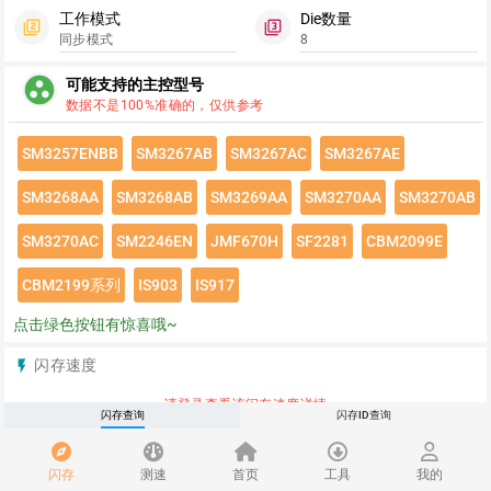
工作模式
Die数量
filter_2
filter_3
同步模式
8
group_work
可能支持的主控型号
数据不是100%准确的，仅供参考
SM3257ENBB
SM3267AB
SM3267AC
SM3267AE
SM3268AA
SM3268AB
SM3269AA
SM3270AA
SM3270AB
SM3270AC
SM2246EN
JMF670H
SF2281
CBM2099E
CBM2199系列
IS903
IS917
点击绿色按钮有惊喜哦~
闪存速度
flash_on
请登录查看该闪存速度详情
闪存查询
闪存ID查询
推荐
redeem
闪存
测速
首页
工具
我的