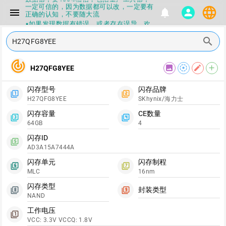
一定可信的，因为数据都可以改，一定要有
language
menu
notifications
person
正确的认知，不要随大流
▪如果发现数据有错误，或者存在误导，欢
迎积极反馈，Flashinfo尽量维护最正确的
指导性数据
search
▪Flashinfo APP更新技术规格和量产工具标
签啦，使用更加丝滑，快点击下载吧
track_changes
▪兄弟们没事不要乱下载量产工具，过分了
image
filter_tilt_shift
edit
add
H27QFG8YEE
下载服务会暂停一段时间才能恢复
▪Flashinfo提供的所有数据仅供参考，DIY
闪存型号
闪存品牌
本来就有不确定性，任何第三方工具提供的
filter_1
filter_2
数据都不要100%相信，包括量产工具都不
H27QFG8YEE
SKhynix/海力士
一定可信的，因为数据都可以改，一定要有
正确的认知，不要随大流
闪存容量
CE数量
filter_3
filter_4
▪如果发现数据有错误，或者存在误导，欢
64GB
4
迎积极反馈，Flashinfo尽量维护最正确的
指导性数据
闪存ID
filter_5
▪Flashinfo APP更新技术规格和量产工具标
AD3A15A7444A
签啦，使用更加丝滑，快点击下载吧
闪存单元
闪存制程
filter_6
filter_7
MLC
16nm
闪存类型
封装类型
filter_8
filter_9
NAND
工作电压
filter_1
VCC: 3.3V VCCQ: 1.8V