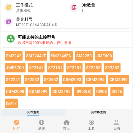
工作模式
Die数量
filter_2
filter_3
异步模式
1
美光料号
filter_4
MT29F1G16ABBDAH4:D
group_work
可能支持的主控型号
数据不是100%准确的，仅供参考
SM2242
SM2244LT
SM2246EN
SM2250
JMF608
JMF670H
SF2141
SF2181
SF2281
SF2282
SF2382
SF2241
SF2582
SF2682
CBM2093
CBM2095
CBM2096
CBM2098
CBM2099
CBM2199
IS902(E)
IS903
IS916
IS917
闪存查询
闪存ID查询
点击绿色按钮有惊喜哦~
闪存速度
flash_on
闪存
测速
首页
工具
我的