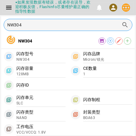
▪如果发现数据有错误，或者存在误导，欢
language
menu
notifications
迎积极反馈，Flashinfo尽量维护最正确的
person
指导性数据
▪Flashinfo APP更新技术规格和量产工具标
签啦，使用更加丝滑，快点击下载吧
search
▪兄弟们没事不要乱下载量产工具，过分了
下载服务会暂停一段时间才能恢复
track_changes
▪Flashinfo提供的所有数据仅供参考，DIY
image
filter_tilt_shift
edit
add
NW304
本来就有不确定性，任何第三方工具提供的
数据都不要100%相信，包括量产工具都不
一定可信的，因为数据都可以改，一定要有
闪存型号
闪存品牌
正确的认知，不要随大流
filter_1
filter_2
NW304
Micron/镁光
▪如果发现数据有错误，或者存在误导，欢
迎积极反馈，Flashinfo尽量维护最正确的
闪存容量
CE数量
指导性数据
filter_3
filter_4
128MB
1
▪Flashinfo APP更新技术规格和量产工具标
签啦，使用更加丝滑，快点击下载吧
闪存ID
filter_5
闪存单元
闪存制程
filter_6
filter_7
SLC
闪存类型
封装类型
filter_8
filter_9
NAND
BGA63
工作电压
filter_1
VCC/VCCQ: 1.8V