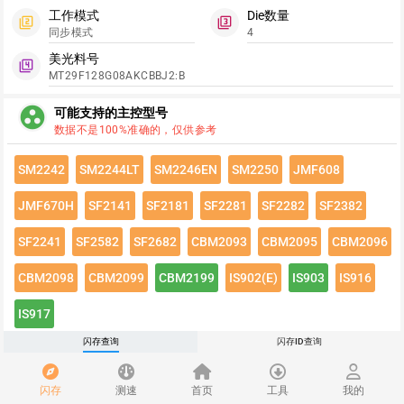
工作模式
Die数量
filter_2
filter_3
同步模式
4
美光料号
filter_4
MT29F128G08AKCBBJ2:B
group_work
可能支持的主控型号
数据不是100%准确的，仅供参考
SM2242
SM2244LT
SM2246EN
SM2250
JMF608
JMF670H
SF2141
SF2181
SF2281
SF2282
SF2382
SF2241
SF2582
SF2682
CBM2093
CBM2095
CBM2096
CBM2098
CBM2099
CBM2199
IS902(E)
IS903
IS916
IS917
闪存查询
闪存ID查询
点击绿色按钮有惊喜哦~
闪存速度
flash_on
闪存
测速
首页
工具
我的