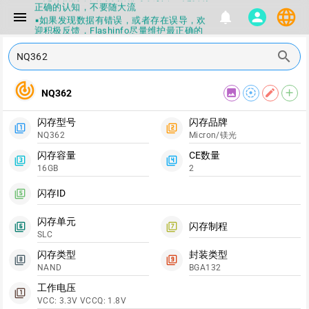
正确的认知，不要随大流
language
menu
notifications
person
▪如果发现数据有错误，或者存在误导，欢
迎积极反馈，Flashinfo尽量维护最正确的
指导性数据
▪Flashinfo APP更新技术规格和量产工具标
search
签啦，使用更加丝滑，快点击下载吧
▪兄弟们没事不要乱下载量产工具，过分了
track_changes
下载服务会暂停一段时间才能恢复
image
filter_tilt_shift
edit
add
NQ362
▪Flashinfo提供的所有数据仅供参考，DIY
本来就有不确定性，任何第三方工具提供的
数据都不要100%相信，包括量产工具都不
闪存型号
闪存品牌
filter_1
filter_2
一定可信的，因为数据都可以改，一定要有
NQ362
Micron/镁光
正确的认知，不要随大流
▪如果发现数据有错误，或者存在误导，欢
闪存容量
CE数量
filter_3
filter_4
迎积极反馈，Flashinfo尽量维护最正确的
16GB
2
指导性数据
▪Flashinfo APP更新技术规格和量产工具标
闪存ID
filter_5
签啦，使用更加丝滑，快点击下载吧
闪存单元
闪存制程
filter_6
filter_7
SLC
闪存类型
封装类型
filter_8
filter_9
NAND
BGA132
工作电压
filter_1
VCC: 3.3V VCCQ: 1.8V