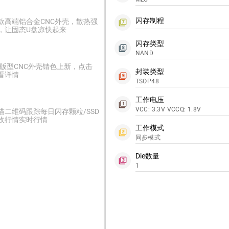
闪存制程
款高端铝合金CNC外壳，散热强
filter_7
，让固态U盘凉快起来
闪存类型
filter_8
NAND
2版型CNC外壳锖色上新，点击
封装类型
看详情
filter_9
TSOP48
工作电压
filter_1
VCC: 3.3V VCCQ: 1.8V
描二维码跟踪每日闪存颗粒/SSD
收行情实时行情
工作模式
filter_2
同步模式
Die数量
filter_3
1