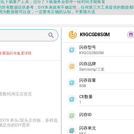
要乱下载量产工具，过分了下载服务会暂停一段时间才能恢复
fo提供的所有数据仅供参考，DIY本来就有不确定性，任何第三方工具提供的数据
因为数据都可以改，一定要有正确的认知，不要随大流
错误，或者存在误导，欢迎积极反馈，Flashinfo尽量维护最正确的指导性
fo APP更新技术规格和量产工具标签啦，使用更加丝滑，快点击下载吧
要乱下载量产工具，过分了下载服务会暂停一段时间才能恢复
track_changes
K9GCGD8S0M
fo提供的所有数据仅供参考，DIY本来就有不确定性，任何第三方工具提供的数据
search
image
因为数据都可以改，一定要有正确的认知，不要随大流
错误，或者存在误导，欢迎积极反馈，Flashinfo尽量维护最正确的指导性
闪存型号
fo APP更新技术规格和量产工具标签啦，使用更加丝滑，快点击下载吧
filter_1
K9GCGD8S0M
查看该闪存速度详情
闪存品牌
filter_2
Samsung/三星
闪存容量
filter_3
8GB
浪数码淘宝店首页
CE数量
filter_4
1
闪存ID
filter_5
C3379 单头/双头主控板，多样选
满足你的DIY需求
闪存单元
filter_6
MLC