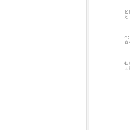
长
劲
G
查
扫
回