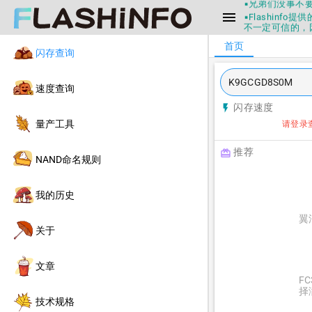
▪兄弟们没事不
menu
▪Flashin
不一定可信的，
▪如果发现数据有
首页
闪存查询
▪Flashin
▪兄弟们没事不
▪Flashin
速度查询
不一定可信的，
▪如果发现数据有
闪存速度
flash_on
▪Flashin
量产工具
请登录
推荐
redeem
NAND命名规则
我的历史
翼
关于
文章
F
择
技术规格