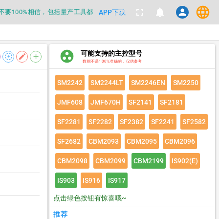
language
fullscreen
notifications
person
都不要100%相信，包括量产工具都
APP下载
数据
group_work
可能支持的主控型号
都不要100%相信，包括量产工具都
filter_tilt_shift
edit
add
数据不是100%准确的，仅供参考
数据
SM2242
SM2244LT
SM2246EN
SM2250
JMF608
JMF670H
SF2141
SF2181
SF2281
SF2282
SF2382
SF2241
SF2582
SF2682
CBM2093
CBM2095
CBM2096
CBM2098
CBM2099
CBM2199
IS902(E)
IS903
IS916
IS917
点击绿色按钮有惊喜哦~
推荐