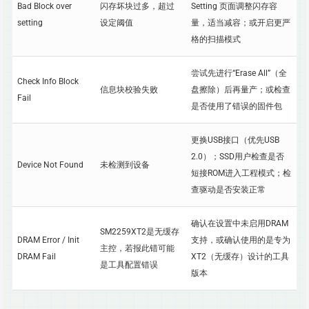
Bad Block over
闪存坏块过多，超过
Setting 页面调整闪存容
setting
设定阈值
量，适当减容；或开启更严
格的扫描模式
尝试先进行“Erase All”（全
Check Info Block
信息块校验失败
盘擦除）后再量产；或检查
Fail
是否使用了错误的固件包
更换USB接口（优先USB
2.0）；SSD用户检查是否
Device Not Found
未检测到设备
短接ROM进入工程模式；检
查驱动是否安装正常
确认在设置中未启用DRAM
SM2259XT2是无缓存
DRAM Error / Init
支持，或确认使用的是专为
主控，若报此错可能
DRAM Fail
XT2（无缓存）设计的工具
是工具配置错误
版本