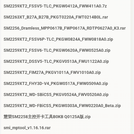
SM2259XT2_FSSV5-TLC_PKGW0412A_FWW411A0.7z
SM2263XT_B27A_B27B_PKGT0220A_FWT0214B0L.rar
SM2256_Dramless_MPP0617B_FWP0617A_RDTP0627A0_K3.rar
SM2259XT2_FSSV6P-TLC_PKGW0824A_FWW0818A0.zip
SM2259XT2_FSSV6-TLC_PKGW0620A_FWW0525A0.zip
SM2259XT2_DSSV5-TLC_PKGV0513A_FWU1122A0.zip
SM2259XT2_FIM27A_PKGV1011A_FWV1010A0.zip
SM2259XT2_FHY3D-V4_PKGW0517A_FWW0509A0.zip
SM2259XT2_WD-SBiCS5_PKGV0524A_FWV0520A0.zip
SM2259XT2_WD-FBiCS5_PKGW0303A_FWW0220A0_Beta.zip
慧荣SM2258主控开卡工具B0KB Q0125A版.zip
smi_mptool_v1.16.16.rar