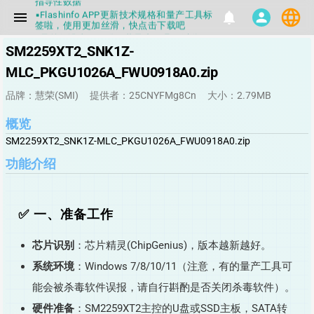
▪Flashinfo APP更新技术规格和量产工具标
language
menu
notifications
person
签啦，使用更加丝滑，快点击下载吧
▪兄弟们没事不要乱下载量产工具，过分了
下载服务会暂停一段时间才能恢复
SM2259XT2_SNK1Z-
▪Flashinfo提供的所有数据仅供参考，DIY
本来就有不确定性，任何第三方工具提供的
MLC_PKGU1026A_FWU0918A0.zip
数据都不要100%相信，包括量产工具都不
一定可信的，因为数据都可以改，一定要有
品牌：慧荣(SMI)
提供者：25CNYFMg8Cn
大小：2.79MB
正确的认知，不要随大流
▪如果发现数据有错误，或者存在误导，欢
迎积极反馈，Flashinfo尽量维护最正确的
概览
指导性数据
SM2259XT2_SNK1Z-MLC_PKGU1026A_FWU0918A0.zip
▪Flashinfo APP更新技术规格和量产工具标
签啦，使用更加丝滑，快点击下载吧
功能介绍
✅ 一、准备工作
芯片识别
：芯片精灵(ChipGenius)，版本越新越好。
系统环境
：Windows 7/8/10/11（注意，有的量产工具可
能会被杀毒软件误报，请自行斟酌是否关闭杀毒软件）。
硬件准备
：SM2259XT2主控的U盘或SSD主板，SATA转