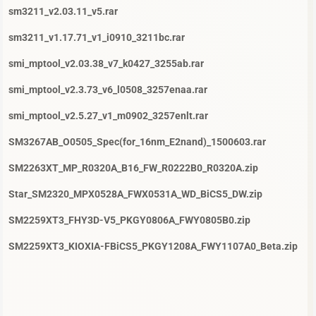
sm3211_v2.03.11_v5.rar
sm3211_v1.17.71_v1_i0910_3211bc.rar
smi_mptool_v2.03.38_v7_k0427_3255ab.rar
smi_mptool_v2.3.73_v6_l0508_3257enaa.rar
smi_mptool_v2.5.27_v1_m0902_3257enlt.rar
SM3267AB_O0505_Spec(for_16nm_E2nand)_1500603.rar
SM2263XT_MP_R0320A_B16_FW_R0222B0_R0320A.zip
Star_SM2320_MPX0528A_FWX0531A_WD_BiCS5_DW.zip
SM2259XT3_FHY3D-V5_PKGY0806A_FWY0805B0.zip
SM2259XT3_KIOXIA-FBiCS5_PKGY1208A_FWY1107A0_Beta.zip