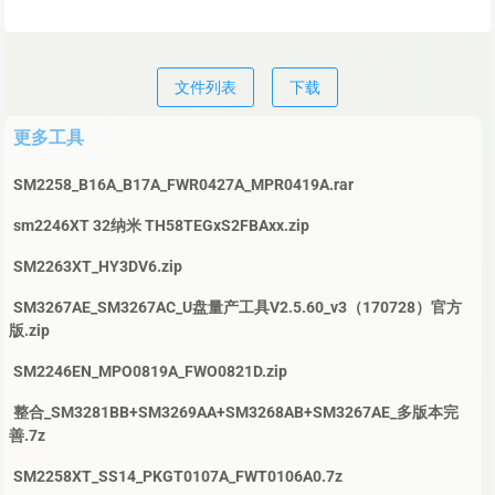
文件列表
下载
更多工具
SM2258_B16A_B17A_FWR0427A_MPR0419A.rar
sm2246XT 32纳米 TH58TEGxS2FBAxx.zip
SM2263XT_HY3DV6.zip
SM3267AE_SM3267AC_U盘量产工具V2.5.60_v3（170728）官方
版.zip
SM2246EN_MPO0819A_FWO0821D.zip
整合_SM3281BB+SM3269AA+SM3268AB+SM3267AE_多版本完
善.7z
SM2258XT_SS14_PKGT0107A_FWT0106A0.7z