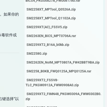
BICS4_PKGU0827A_FWU0817A0.rar
SM2258XT_MPTool_Q0526A.zip
。如果你的
SM2258XT_MPTool_Q1102A.zip
SM2259XT(AC)_FSSV5.zip
杀毒软件或
SM2263EN_BiCS_MPT0706A.rar
SM2259XT2_B16A_b0kb.zip
SM2258G.zip
SM2262EN_NoIM_MPT0807A_FW42BBT9BA.zip
SM2258_B0KB_FWQ0125A_MPQ0125A.rar
SM2259XT2_FSSV8-
TLC_PKGW0912A_FWW0908A0.zip
SM2259XT2_FIMN48_PKGW0309A_FWW0302B0.
右键选择“以
zip