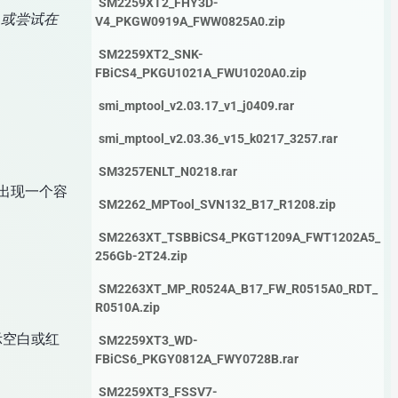
SM2259XT2_FHY3D-
，或尝试在
V4_PKGW0919A_FWW0825A0.zip
SM2259XT2_SNK-
FBiCS4_PKGU1021A_FWU1020A0.zip
smi_mptool_v2.03.17_v1_j0409.rar
smi_mptool_v2.03.36_v15_k0217_3257.rar
SM3257ENLT_N0218.rar
中出现一个容
SM2262_MPTool_SVN132_B17_R1208.zip
SM2263XT_TSBBiCS4_PKGT1209A_FWT1202A5_
256Gb-2T24.zip
SM2263XT_MP_R0524A_B17_FW_R0515A0_RDT_
R0510A.zip
显示空白或红
SM2259XT3_WD-
FBiCS6_PKGY0812A_FWY0728B.rar
SM2259XT3_FSSV7-