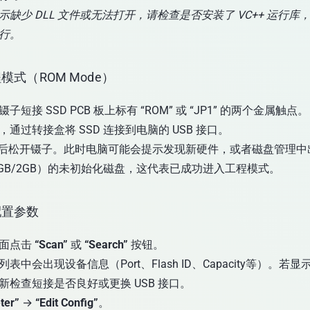
缺少 DLL 文件或无法打开，请检查是否安装了 VC++ 运行库
行。
模式（ROM Mode）
镊子短接 SSD PCB 板上标有 “ROM” 或 “JP1” 的两个金属触点。
通过转接盒将 SSD 连接到电脑的 USB 接口。
5 秒后松开镊子。此时电脑可能会提示发现新硬件，或者磁盘管理
1GB/2GB）的未初始化磁盘，这代表已成功进入工程模式。
配置参数
界面点击
“Scan”
或
“Search”
按钮。
表中会出现设备信息（Port、Flash ID、Capacity等）。若
新检查短接是否良好或更换 USB 接口。
ter”
→
“Edit Config”
。