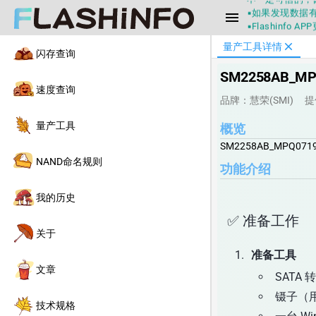
▪如果发现数据有
menu
▪Flashin
▪兄弟们没事不
close
量产工具详情
▪Flashin
闪存查询
不一定可信的，
▪如果发现数据有
SM2258AB_MPQ
▪Flashin
速度查询
品牌：慧荣(SMI)
提
量产工具
概览
SM2258AB_MPQ0719A
NAND命名规则
功能介绍
我的历史
✅ 准备工作
关于
准备工具
文章
SATA 
镊子（用
技术规格