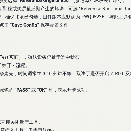
修复选择
“Reference Original Bad”
（参考原厂坏块表）即可。
粒或想屏蔽后期产生的坏块，可选 “Reference Run Time Ba
P
：确保此项已勾选，固件版本应默认为 FWQ0823B（与此工具
，点击
“Save Config”
保存配置文件。
Test 页面），确认设备仍处于选中状态。
开始开卡流程。
走完，时间通常在 3-10 分钟不等（取决于是否开启了 RDT 
示绿色的
“PASS”
或
“OK”
时，表示开卡成功。
” 或直接关闭量产工具。
，重新插入电脑（无需再短接）。