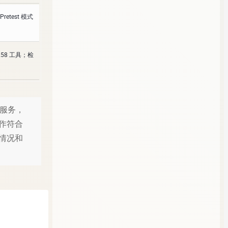
test 模式
258 工具；检
载服务，
作符合
情况和