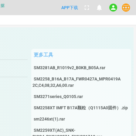
数据
language
fullscreen
notifications
person
APP下载
都不要100%相信，包括量产工具都
数据
更多工具
SM3281AB_R1019v2_B0KB_B05A.rar
SM2258_B16A_B17A_FWR0427A_MPR0419A
2C,C4,08,32,A6,00.rar
SM3271series_Q0105.rar
SM2258XT IMFT B17A颗粒（Q1115A0固件）.zip
）
sm2246xt(1).rar
SM2259XT(AC)_SNK-