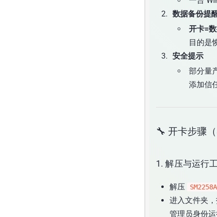
一台 W
数据备份提
开卡=
目的是
安全提示
部分量
添加信
🔧 开卡步骤（S
1. 解压与运行
解压
SM2258A
进入文件夹，
管理员身份运