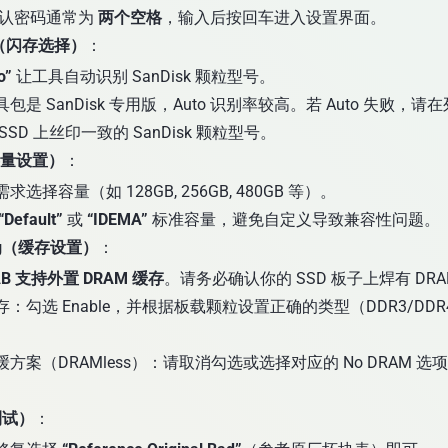
认密码通常为
两个空格
，输入后按回车进入设置界面。
ect（闪存选择）
：
o”
让工具自动识别 SanDisk 颗粒型号。
包是 SanDisk 专用版，Auto 识别率较高。若 Auto 失败，
SSD 上丝印一致的 SanDisk 颗粒型号。
（容量设置）
：
选择容量（如 128GB, 256GB, 480GB 等）。
“Default”
或
“IDEMA”
标准容量，避免自定义导致兼容性问题。
ing（缓存设置）
：
AB 支持外置 DRAM 缓存
。请务必确认你的 SSD 板子上焊有 DRA
：勾选 Enable，并根据板载颗粒设置正确的类型（DDR3/DD
方案（DRAMless）：请取消勾选或选择对应的 No DRAM 
预测试）
：