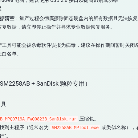
indows 电脑，建议使用 USB 2.0 接口以提高识别成功率
醒
数据清空
：量产过程会彻底擦除固态硬盘内的所有数据且无法恢复
恢复数据，请立即停止操作并寻求专业数据恢复服务。
产工具可能会被杀毒软件误报为病毒，建议在操作期间暂时关闭
任白名单。
M2258AB + SanDisk 颗粒专用）
工具
压缩包。
B_MPQ0719A_FWQ0823B_SanDisk.rar
找到主程序（通常名为
或类似名称），
SM2258AB_MPTool.exe
行”。