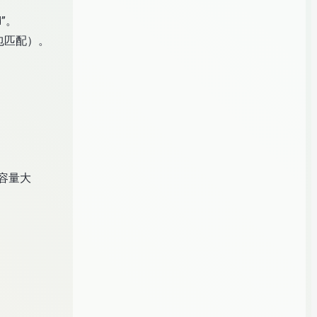
d”。
包匹配）。
及容量大