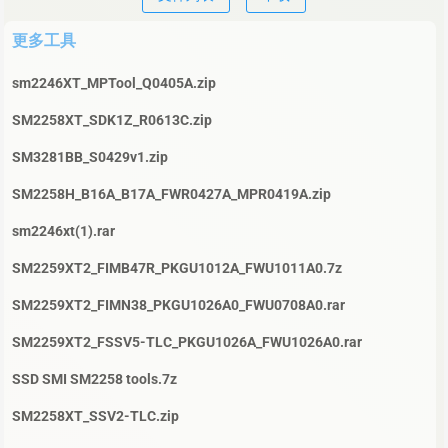
更多工具
sm2246XT_MPTool_Q0405A.zip
SM2258XT_SDK1Z_R0613C.zip
SM3281BB_S0429v1.zip
SM2258H_B16A_B17A_FWR0427A_MPR0419A.zip
sm2246xt(1).rar
SM2259XT2_FIMB47R_PKGU1012A_FWU1011A0.7z
SM2259XT2_FIMN38_PKGU1026A0_FWU0708A0.rar
SM2259XT2_FSSV5-TLC_PKGU1026A_FWU1026A0.rar
SSD SMI SM2258 tools.7z
SM2258XT_SSV2-TLC.zip