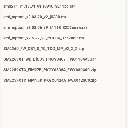
sm3211_v1.17.71_v1_i0910_3211bc.rar
smi_mptool_v2.03.20_v2_j0330.rar
smi_mptool_v2.03.56_v9_k1118_3257enaa.rar
smi_mptool_v2.5.27_v8_m1004_3257enlt.rar
SM2260_FW_CB1_0_10_TCG_MP_V3_2_2.zip
SM2263XT_WD_BiCS5_PKGV0407_FWU1104A3.rar
SM2259XT3_FIM27B_PKGY0806A_FWY0804A0.zip
SM2259XT3_FIMN58_PKGX0424A_FWX0423C0.zip