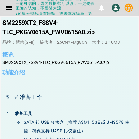
正确的认知，不要随大流
language
menu
notifications
person
▪如果发现数据有错误，或者存在误导，欢
迎积极反馈，Flashinfo尽量维护最正确的
指导性数据
SM2259XT2_FSSV4-
▪Flashinfo APP更新技术规格和量产工具标
签啦，使用更加丝滑，快点击下载吧
TLC_PKGV0615A_FWV0615A0.zip
▪兄弟们没事不要乱下载量产工具，过分了
下载服务会暂停一段时间才能恢复
品牌：慧荣(SMI)
提供者：25CNYFMg8Cn
大小：2.10MB
▪Flashinfo提供的所有数据仅供参考，DIY
本来就有不确定性，任何第三方工具提供的
概览
数据都不要100%相信，包括量产工具都不
一定可信的，因为数据都可以改，一定要有
SM2259XT2_FSSV4-TLC_PKGV0615A_FWV0615A0.zip
正确的认知，不要随大流
▪如果发现数据有错误，或者存在误导，欢
功能介绍
迎积极反馈，Flashinfo尽量维护最正确的
指导性数据
▪Flashinfo APP更新技术规格和量产工具标
签啦，使用更加丝滑，快点击下载吧
✅ 准备工作
准备工具
SATA 转 USB 转接盒（推荐 ASM1153E 或 JMS578 主
控，确保支持 UASP 协议更佳）