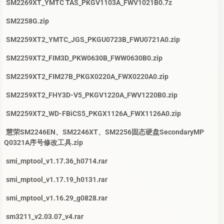
SM2269XT_YMTC TAS_PKGV1103A_FWV1021B0.7z
SM2258G.zip
SM2259XT2_YMTC_JGS_PKGU0723B_FWU0721A0.zip
SM2259XT2_FIM3D_PKW0630B_FWW0630B0.zip
SM2259XT2_FIM27B_PKGX0220A_FWX0220A0.zip
SM2259XT2_FHY3D-V5_PKGV1220A_FWV1220B0.zip
SM2259XT2_WD-FBiCS5_PKGX1126A_FWX1126A0.zip
慧荣SM2246EN、SM2246XT、SM2256固态硬盘SecondaryMP
Q0321A序号修改工具.zip
smi_mptool_v1.17.36_h0714.rar
smi_mptool_v1.17.19_h0131.rar
smi_mptool_v1.16.29_g0828.rar
sm3211_v2.03.07_v4.rar