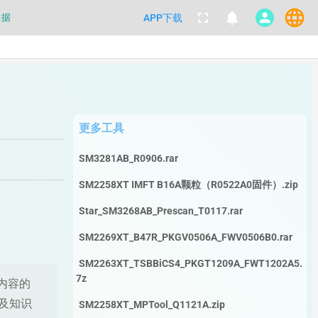
language
数据
fullscreen
notifications
person
APP下载
都不要100%相信，包括量产工具都
数据
更多工具
SM3281AB_R0906.rar
SM2258XT IMFT B16A颗粒（R0522A0固件）.zip
Star_SM3268AB_Prescan_T0117.rar
SM2269XT_B47R_PKGV0506A_FWV0506B0.rar
SM2263XT_TSBBiCS4_PKGT1209A_FWT1202A5.
7z
及知识
SM2258XT_MPTool_Q1121A.zip