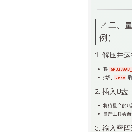
✅ 二、量产步骤（以 SM3280AB_S0312v3 工具为
例）
1. 解压并
将
SM3280AB_
找到
后
.exe
2. 插入U盘
将待量产的U
量产工具会自
3. 输入