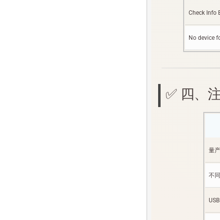
Check Info B
No device 
✅ 四、
量产
不
US