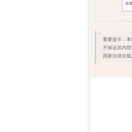
短接
重要提示：本教程基于 flashinfo.top 网站提供的各类量产工具压缩包仅供下载服务，
不保证其内部
国家法律法规