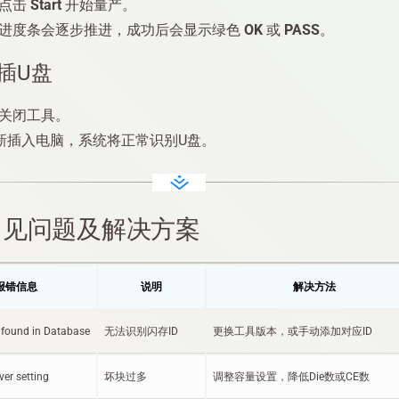
，点击
Start
开始量产。
进度条会逐步推进，成功后会显示绿色
OK
或
PASS
。
拔插U盘
关闭工具。
新插入电脑，系统将正常识别U盘。
、常见问题及解决方案
报错信息
说明
解决方法
 found in Database
无法识别闪存ID
更换工具版本，或手动添加对应ID
ver setting
坏块过多
调整容量设置，降低Die数或CE数