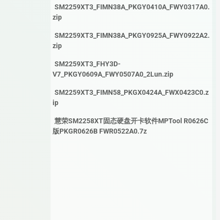
SM2259XT3_FIMN38A_PKGY0410A_FWY0317A0.
zip
SM2259XT3_FIMN38A_PKGY0925A_FWY0922A2.
zip
SM2259XT3_FHY3D-
V7_PKGY0609A_FWY0507A0_2Lun.zip
SM2259XT3_FIMN58_PKGX0424A_FWX0423C0.z
ip
慧荣SM2258XT固态硬盘开卡软件MPTool R0626C
版PKGR0626B FWR0522A0.7z