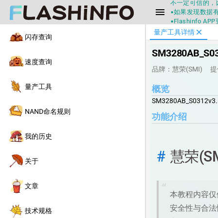
▪如果发现数据有
menu
▪Flashin
▪兄弟们没事不
close
量产工具详情
▪Flashin
闪存查询
不一定可信的，
SM3280AB_S03
▪如果发现数据有
速度查询
▪Flashin
品牌：慧荣(SMI)
提
量产工具
概览
SM3280AB_S0312v3.
NAND命名规则
功能介绍
我的历史
慧荣(S
关于
文章
本教程内容仅供参考，flashinfo.top 网站仅提供工具下载服务，不保证压缩包内容的
安全性与合法
技术规格