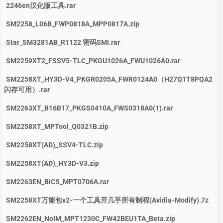
2246en汉化版工具.rar
SM2258_L06B_FWP0818A_MPP0817A.zip
Star_SM3281AB_R1122 密码SMI.rar
SM2259XT2_FSSV5-TLC_PKGU1026A_FWU1026A0.rar
SM2258XT_HY3D-V4_PKGR0205A_FWR0124A0（H27Q1T8PQA2
闪存可用）.rar
SM2263XT_B16B17_PKGS0410A_FWS0318A0(1).rar
SM2258XT_MPTool_Q0321B.zip
SM2258XT(AD)_SSV4-TLC.zip
SM2258XT(AD)_HY3D-V3.zip
SM2263EN_BiCS_MPT0706A.rar
SM2258XT万能包v2-一个工具开几乎所有制程(Avidia-Modify).7z
SM2262EN_NoIM_MPT1230C_FW42BEU1TA_Beta.zip