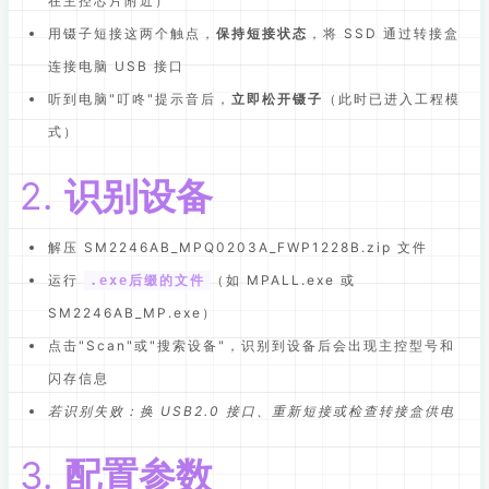
在主控芯片附近）
用镊子短接这两个触点，
保持短接状态
，将 SSD 通过转接盒
连接电脑 USB 接口
听到电脑"叮咚"提示音后，
立即松开镊子
（此时已进入工程模
式）
2.
识别设备
解压 SM2246AB_MPQ0203A_FWP1228B.zip 文件
运行
（如 MPALL.exe 或
.exe后缀的文件
SM2246AB_MP.exe）
点击"Scan"或"搜索设备"，识别到设备后会出现主控型号和
闪存信息
若识别失败：换 USB2.0 接口、重新短接或检查转接盒供电
3.
配置参数