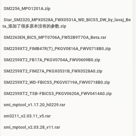
SM2256_MPO1201A.zip
Star_SM2320_MPX0528A_FWX0531A_WD_BiCS5_DW_by_lavaj_Be
ta_添加了很多原本没有的参数.zip
SM2263EN_BiCS_MPT0706A_FW52B9T7OA_Beta.rar
SM2259XT2_FIMB47R(T)_PKGV0816A_FWV0718B0.zip
SM2259XT2_FB17A_PKGV0704A_FWV0609B0.zip
SM2259XT2_FIM27A_PKGX0531B_FWX0528A0.zip
SM2259XT2_WD-FBiCS5_PKGV0719A_FWV0718B0.zip
SM2259XT2_TSB-FBiCS3_PKGV0620A_FWV0414A0.zip
smi_mptool_v1.17.20_h0229.rar
sm3211_v2.03.11_v5.rar
smi_mptool_v2.03.28_v11.rar