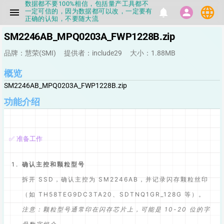
一定可信的，因为数据都可以改，一定要有
language
menu
notifications
person
正确的认知，不要随大流
▪如果发现数据有错误，或者存在误导，欢
迎积极反馈，Flashinfo尽量维护最正确的
SM2246AB_MPQ0203A_FWP1228B.zip
指导性数据
▪Flashinfo APP更新技术规格和量产工具标
品牌：慧荣(SMI)
提供者：include29
大小：1.88MB
签啦，使用更加丝滑，快点击下载吧
▪兄弟们没事不要乱下载量产工具，过分了
概览
下载服务会暂停一段时间才能恢复
▪Flashinfo提供的所有数据仅供参考，DIY
SM2246AB_MPQ0203A_FWP1228B.zip
本来就有不确定性，任何第三方工具提供的
数据都不要100%相信，包括量产工具都不
功能介绍
一定可信的，因为数据都可以改，一定要有
正确的认知，不要随大流
▪如果发现数据有错误，或者存在误导，欢
迎积极反馈，Flashinfo尽量维护最正确的
指导性数据
✅ 准备工作
▪Flashinfo APP更新技术规格和量产工具标
签啦，使用更加丝滑，快点击下载吧
确认主控和颗粒型号
拆开 SSD，确认主控为 SM2246AB，并记录闪存颗粒丝印
（如 TH58TEG9DC3TA20、SDTNQ1GR_128G 等）。
注意：颗粒型号通常印在闪存芯片上，可能是 10-20 位的字