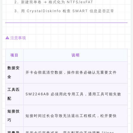
新建简单卷 → 格式化为 NTFS/exFAT
用 CrystalDiskInfo 检查 SMART 信息是否正常
⚠️ 注意事项
项目
说明
数据安
开卡会彻底清空数据，操作前务必确认无重要文件
全
工具匹
SM2246AB 必须用此专用工具，通用工具可能失败
配
短接技
短接时间过长会导致无法退出工程模式，松开要快
巧
容量异
若开卡后容量减半，需在配置中手动调整 "User