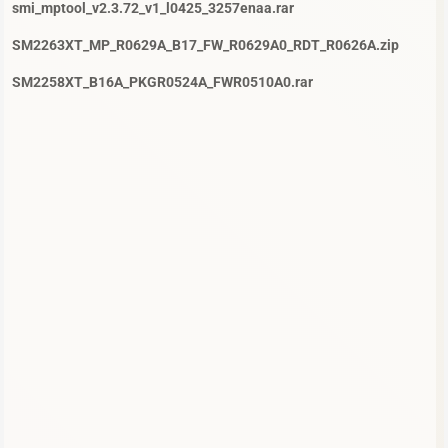
smi_mptool_v2.3.72_v1_l0425_3257enaa.rar
SM2263XT_MP_R0629A_B17_FW_R0629A0_RDT_R0626A.zip
SM2258XT_B16A_PKGR0524A_FWR0510A0.rar