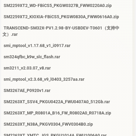
SM2259XT2_WD-FBiCS5_PKGW0327B_FWW0220A0.zip
SM2259XT2_KIOXIA-FBiCS5_PKGW0830A_FWW0616A0.zip
TRANSCEND-SM32X-PV1.2.98-BY-USBDEV-T0601（支持中
文）.rar
smi_mptool_v1.17.68_v1_i0917.rar
sm324qfbc_k9w_slc_flash.rar
sm3211_v2.03.07_v8.rar
smi_mptool_v2.3.68_v9_l0403_3257aa.rar
SM3267AE_P0920v1.rar
SM2263XT_SSV4_PKGU0422A_FWU0407A0_512Gb.rar
SM2263XT_MP_R0801A_B16_FW_R0802A0_R0718A.zip
SM2263XT_N38A_PKGV0304_FWV0304B0.zip
SM2263XT_YMTC_JGS_PKGU1014A_FWU1006A0.rar