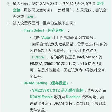
输入密码：慧荣 SATA SSD 工具的默认密码通常是
两个
空格
（即按两次空格键），然后回车。如果无效，尝试空
密码或
。
320
进入设置界面后，重点检查以下选项：
Flash Select（闪存选择）
：
点击
“Auto”
让工具自动识别闪存型号。
如果自动识别失败或报错，需手动选择与你的
闪存颗粒匹配的型号。由于此工具包名为
，若你的颗粒正是 Intel/Micron 的
FIM27A
FIM27A (256Gb/512Gb TLC)，则直接确认即
可。若是其他颗粒，需在该列表中寻找对应 ID
的型号。
DRAM Setting（缓存设置）
：
SM2259XT/XT2 是无缓存主控
，请务必确保
DRAM Enable
选项为
Disabled
或不勾选。如
果错误开启了 DRAM 支持，会导致开卡失败或
无法认盘。