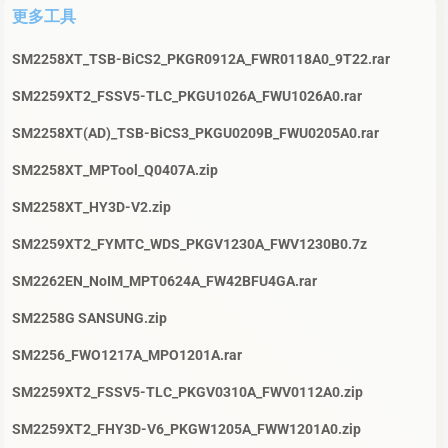
更多工具
SM2258XT_TSB-BiCS2_PKGR0912A_FWR0118A0_9T22.rar
SM2259XT2_FSSV5-TLC_PKGU1026A_FWU1026A0.rar
SM2258XT(AD)_TSB-BiCS3_PKGU0209B_FWU0205A0.rar
SM2258XT_MPTool_Q0407A.zip
SM2258XT_HY3D-V2.zip
SM2259XT2_FYMTC_WDS_PKGV1230A_FWV1230B0.7z
SM2262EN_NoIM_MPT0624A_FW42BFU4GA.rar
SM2258G SANSUNG.zip
SM2256_FWO1217A_MPO1201A.rar
SM2259XT2_FSSV5-TLC_PKGV0310A_FWV0112A0.zip
SM2259XT2_FHY3D-V6_PKGW1205A_FWW1201A0.zip