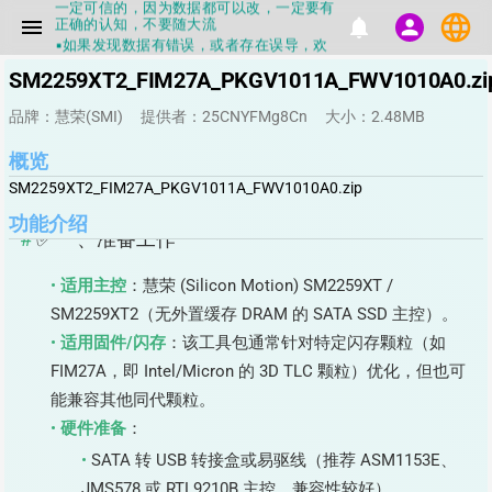
正确的认知，不要随大流
language
menu
notifications
person
▪如果发现数据有错误，或者存在误导，欢
迎积极反馈，Flashinfo尽量维护最正确的
指导性数据
SM2259XT2_FIM27A_PKGV1011A_FWV1010A0.zi
▪Flashinfo APP更新技术规格和量产工具标
签啦，使用更加丝滑，快点击下载吧
品牌：慧荣(SMI)
提供者：25CNYFMg8Cn
大小：2.48MB
▪兄弟们没事不要乱下载量产工具，过分了
下载服务会暂停一段时间才能恢复
概览
▪Flashinfo提供的所有数据仅供参考，DIY
本来就有不确定性，任何第三方工具提供的
SM2259XT2_FIM27A_PKGV1011A_FWV1010A0.zip
数据都不要100%相信，包括量产工具都不
一定可信的，因为数据都可以改，一定要有
功能介绍
正确的认知，不要随大流
✅ 一、准备工作
▪如果发现数据有错误，或者存在误导，欢
迎积极反馈，Flashinfo尽量维护最正确的
指导性数据
适用主控
：慧荣 (Silicon Motion) SM2259XT /
▪Flashinfo APP更新技术规格和量产工具标
SM2259XT2（无外置缓存 DRAM 的 SATA SSD 主控）。
签啦，使用更加丝滑，快点击下载吧
适用固件/闪存
：该工具包通常针对特定闪存颗粒（如
FIM27A，即 Intel/Micron 的 3D TLC 颗粒）优化，但也可
能兼容其他同代颗粒。
硬件准备
：
SATA 转 USB 转接盒或易驱线（推荐 ASM1153E、
JMS578 或 RTL9210B 主控，兼容性较好）。