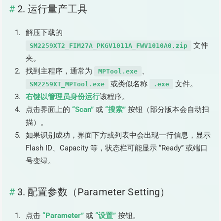
2. 运行量产工具
解压下载的
文件
SM2259XT2_FIM27A_PKGV1011A_FWV1010A0.zip
夹。
找到主程序，通常为
、
MPTool.exe
或类似名称
文件。
SM2259XT_MPTool.exe
.exe
右键以管理员身份运行
该程序。
点击界面上的
“Scan”
或
“搜索”
按钮（部分版本会自动扫
描）。
如果识别成功，界面下方或列表中会出现一行信息，显示
Flash ID、Capacity 等，状态栏可能显示 “Ready” 或端口
号变绿。
3. 配置参数（Parameter Setting）
点击
“Parameter”
或
“设置”
按钮。