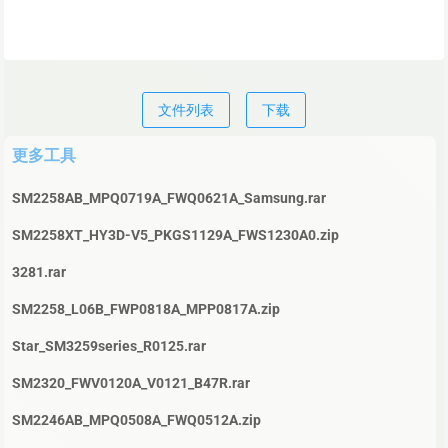
文件列表
下载
更多工具
SM2258AB_MPQ0719A_FWQ0621A_Samsung.rar
SM2258XT_HY3D-V5_PKGS1129A_FWS1230A0.zip
3281.rar
SM2258_L06B_FWP0818A_MPP0817A.zip
Star_SM3259series_R0125.rar
SM2320_FWV0120A_V0121_B47R.rar
SM2246AB_MPQ0508A_FWQ0512A.zip