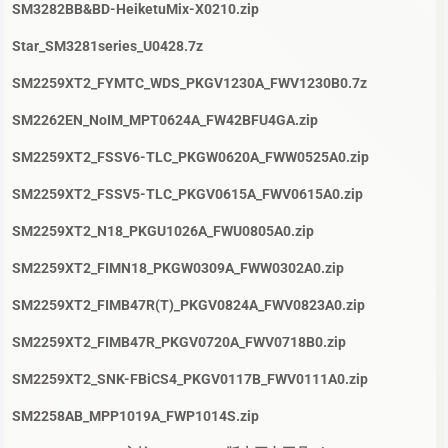
SM3282BB&BD-HeiketuMix-X0210.zip
Star_SM3281series_U0428.7z
SM2259XT2_FYMTC_WDS_PKGV1230A_FWV1230B0.7z
SM2262EN_NoIM_MPT0624A_FW42BFU4GA.zip
SM2259XT2_FSSV6-TLC_PKGW0620A_FWW0525A0.zip
SM2259XT2_FSSV5-TLC_PKGV0615A_FWV0615A0.zip
SM2259XT2_N18_PKGU1026A_FWU0805A0.zip
SM2259XT2_FIMN18_PKGW0309A_FWW0302A0.zip
SM2259XT2_FIMB47R(T)_PKGV0824A_FWV0823A0.zip
SM2259XT2_FIMB47R_PKGV0720A_FWV0718B0.zip
SM2259XT2_SNK-FBiCS4_PKGV0117B_FWV0111A0.zip
SM2258AB_MPP1019A_FWP1014S.zip