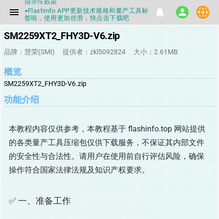
▪Flashinfo APP更新技术规格和量产工具标
language
menu
notifications
person
签啦，使用更加丝滑，快点击下载吧
▪兄弟们没事不要乱下载量产工具，过分了
下载服务会暂停一段时间才能恢复
SM2259XT2_FHY3D-V6.zip
▪Flashinfo提供的所有数据仅供参考，DIY
本来就有不确定性，任何第三方工具提供的
品牌：慧荣(SMI)
提供者：zkl5092824
大小：2.61MB
数据都不要100%相信，包括量产工具都不
一定可信的，因为数据都可以改，一定要有
正确的认知，不要随大流
概览
▪如果发现数据有错误，或者存在误导，欢
SM2259XT2_FHY3D-V6.zip
迎积极反馈，Flashinfo尽量维护最正确的
指导性数据
功能介绍
▪Flashinfo APP更新技术规格和量产工具标
签啦，使用更加丝滑，快点击下载吧
本教程内容仅供参考，本教程基于 flashinfo.top 网站提供
的各类量产工具压缩包仅供下载服务，不保证其内部文件
的安全性与合法性。请用户在使用前自行评估风险，确保
操作符合国家法律法规及知识产权要求。
✅ 一、准备工作