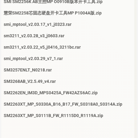
SMI SM2256K AB主控MP O0910B版本开卡工具.zip
慧荣SM2258芯固态硬盘开卡工具MP P1004A版.zip
smi_mptool_v2.03.17_v1_j0323.rar
sm3211_v2.03.28_v3_j0603.rar
sm3211_v2.03.22_v5_j0416_3211bc.rar
smi_mptool_v2.03.29_v7_1.rar
SM3257ENLT_N0218.rar
SM3268AB_V2.5.49_v4.rar
SM2262EN_IM3D_MPS0425A_FW42AZS6AC.zip
SM2263XT_MP_S0330A_B16_B17_FW_S0318A0_S0314A.zip
SM2263XT_MP_S0111B_FW_R1115D0_R1119A.zip